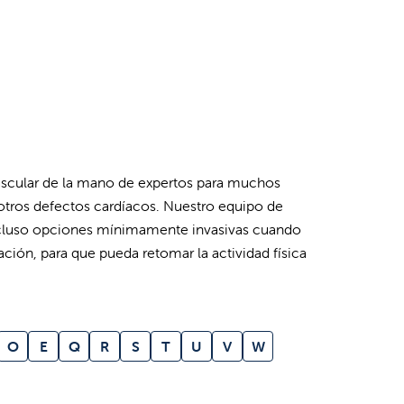
vascular de la mano de expertos para muchos
otros defectos cardíacos. Nuestro equipo de
 incluso opciones mínimamente invasivas cuando
ación, para que pueda retomar la actividad física
O
E
Q
R
S
T
U
V
W