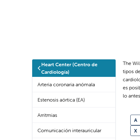
The Wil
Heart Center (Centro de
tipos d
Cardiología)
cardiol
Arteria coronaria anómala
es posi
lo antes
Estenosis aórtica (EA)
Arritmias
A
Comunicación interauricular
X