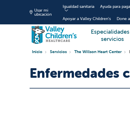
Igualdad sanitaria
Ayuda para paga
Usar mi
ubicación
Apoyar a Valley Children's
Done a
Especialidades
servicios
Inicio
Servicios
The Willson Heart Center
Enfermedades ca