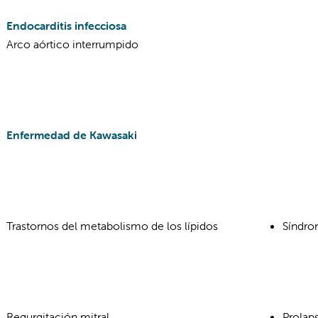
Endocarditis infecciosa
Arco aórtico interrumpido
Enfermedad de Kawasaki
Trastornos del metabolismo de los lípidos
Síndro
M
Regurgitación mitral
Prolaps