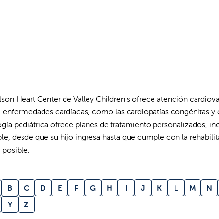
lson Heart Center de Valley Children's ofrece atención cardio
e enfermedades cardíacas, como las cardiopatías congénitas y 
ogía pediátrica ofrece planes de tratamiento personalizados,
ble, desde que su hijo ingresa hasta que cumple con la rehabilit
 posible.
B
C
D
E
F
G
H
I
J
K
L
M
N
Y
Z