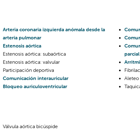
Arteria coronaria izquierda anómala desde la
Comuni
arteria pulmonar
Comuni
Estenosis aórtica
Comuni
Estenosis aórtica: subaórtica
parcial
Estenosis aórtica: valvular
Arritm
Participación deportiva
Fibrila
Comunicación interauricular
Aleteo 
Bloqueo auriculoventricular
Taquica
Válvula aórtica bicúspide