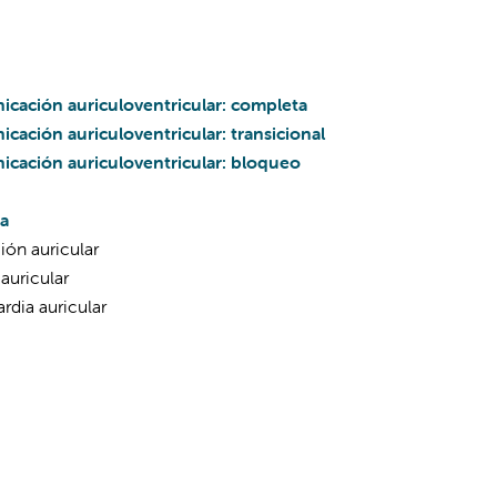
cación auriculoventricular: completa
cación auriculoventricular: transicional
cación auriculoventricular: bloqueo
ia
ción auricular
auricular
rdia auricular