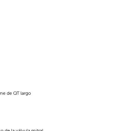
me de QT largo
o de la válvula mitral