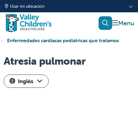
Usar mi ubicación
mostrar
buscar
Enfermedades cardíacas pediátricas que tratamos
Atresia pulmonar
Inglés