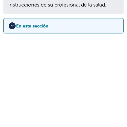
instrucciones de su profesional de la salud.
En esta sección
9300 Valley Children's Place
Madera, CA 93636-8762
559-353-3000
Contáctenos
Inicio de sesión para
personal y afiliados