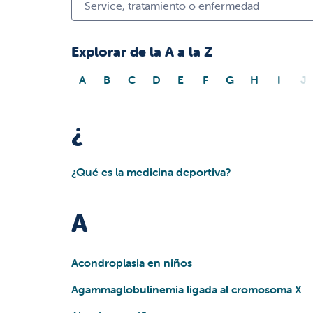
Explorar de la A a la Z
A
B
C
D
E
F
G
H
I
J
¿
¿Qué es la medicina deportiva?
A
Acondroplasia en niños
Agammaglobulinemia ligada al cromosoma X