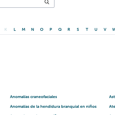
Haga clic para buscar
K
L
M
N
O
P
Q
R
S
T
U
V
Anomalías craneofaciales
As
Anomalías de la hendidura branquial en niños
Ate