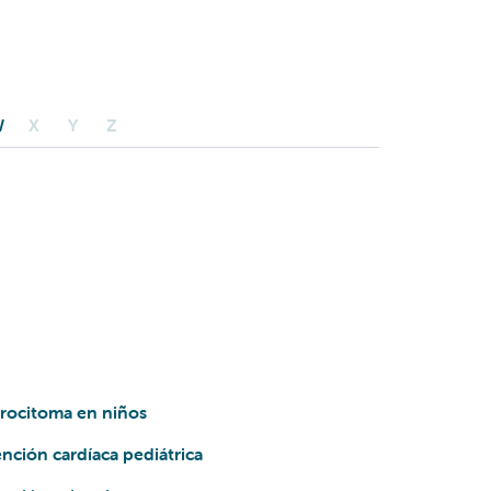
W
X
Y
Z
trocitoma en niños
nción cardíaca pediátrica