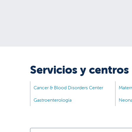
Servicios y centros
Cancer & Blood Disorders Center
Matern
Gastroenterología
Neona
Service, tratamiento o enfermedad