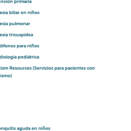
nción primaria
esia biliar en niños
resia pulmonar
esia tricuspídea
dífonos para niños
iología pediátrica
ism Resources (Servicios para pacientes con
tismo)
onquitis aguda en niños