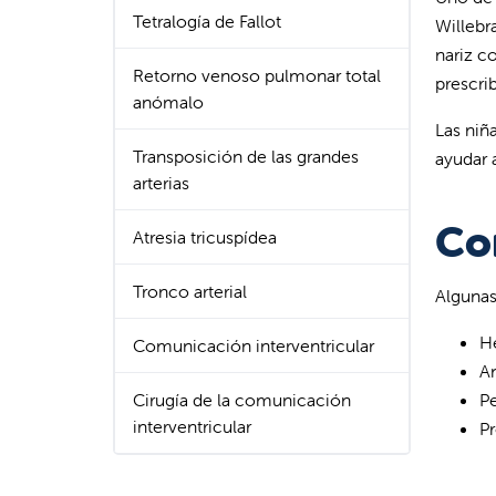
Tetralogía de Fallot
Willebra
nariz c
Retorno venoso pulmonar total
prescri
anómalo
Las niñ
Transposición de las grandes
ayudar 
arterias
Co
Atresia tricuspídea
Tronco arterial
Algunas
H
Comunicación interventricular
An
Cirugía de la comunicación
Pe
interventricular
P