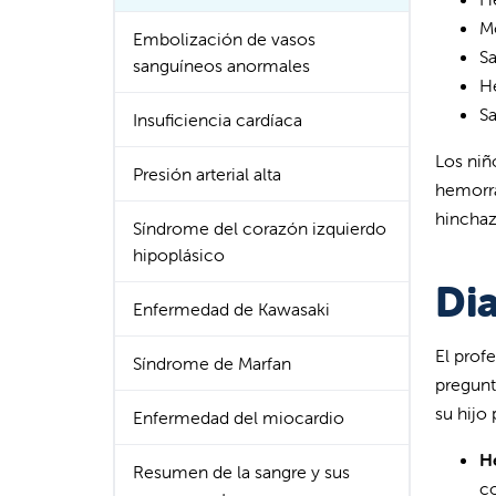
M
Embolización de vasos
Sa
sanguíneos anormales
He
Sa
Insuficiencia cardíaca
Los niñ
Presión arterial alta
hemorra
hinchaz
Síndrome del corazón izquierdo
hipoplásico
Di
Enfermedad de Kawasaki
El prof
Síndrome de Marfan
pregunt
su hijo 
Enfermedad del miocardio
H
Resumen de la sangre y sus
co