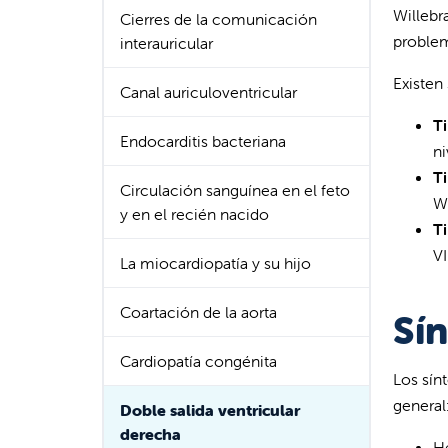
Willebr
Cierres de la comunicación
problem
interauricular
Existen
Canal auriculoventricular
Ti
Endocarditis bacteriana
ni
Ti
Circulación sanguínea en el feto
Wi
y en el recién nacido
Ti
VI
La miocardiopatía y su hijo
Coartación de la aorta
Sí
Cardiopatía congénita
Los sín
general
Doble salida ventricular
derecha
He