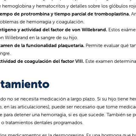
 hemoglobina y hematocritos y detalles sobre los glóbulos roj
iempo de protrombina y tiempo parcial de tromboplastina.
Am
roblemas de hemorragia y coagulación.
tígeno y actividad del factor de von Willebrand.
Estos exámen
n Willebrand en la sangre de su hijo.
xamen de la funcionalidad plaquetaria.
Permite evaluar qué tan
ngre.
tividad de coagulación del factor VIII.
Este examen determina l
atamiento
o no se necesita medicación a largo plazo. Si su hijo tiene he
, en las articulaciones), puede ser necesario que tome medica
rse para detener una hemorragia, si es que sucede. También se p
s o tratamientos dentales programados.
los medicamentos es la desmopresina. Es una hormona que ha