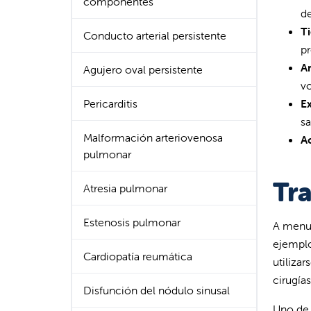
componentes
de
T
Conducto arterial persistente
p
An
Agujero oval persistente
vo
Pericarditis
E
sa
Malformación arteriovenosa
Ac
pulmonar
Tr
Atresia pulmonar
Estenosis pulmonar
A menud
ejemplo
Cardiopatía reumática
utiliza
cirugía
Disfunción del nódulo sinusal
Uno de 