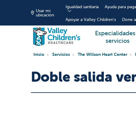
Igualdad sanitaria
Ayuda para paga
Usar mi
ubicación
Apoyar a Valley Children's
Done a
Especialidades
servicios
Inicio
Servicios
The Willson Heart Center
Doble salida ve