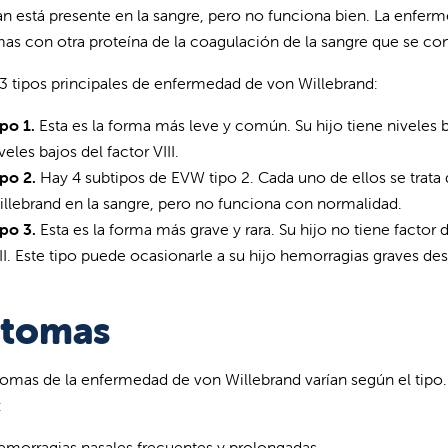
an está presente en la sangre, pero no funciona bien. La enfe
as con otra proteína de la coagulación de la sangre que se co
 3 tipos principales de enfermedad de von Willebrand:
po 1.
Esta es la forma más leve y común. Su hijo tiene niveles 
veles bajos del factor VIII.
po 2.
Hay 4 subtipos de EVW tipo 2. Cada uno de ellos se trata 
llebrand en la sangre, pero no funciona con normalidad.
po 3.
Esta es la forma más grave y rara. Su hijo no tiene factor 
II. Este tipo puede ocasionarle a su hijo hemorragias graves de
ntomas
tomas de la enfermedad de von Willebrand varían según el tipo.
:
morragias nasales frecuentes y prolongadas.