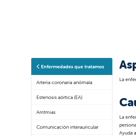
As
Enfermedades que tratamos
La enfe
Arteria coronaria anómala
Estenosis aórtica (EA)
Ca
Arritmias
La enfe
persona
Comunicación interauricular
Ayuda a