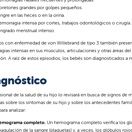
oretones grandes por golpes pequeños.
ngre en las heces o en la orina.
morragia intensa por cortes, trabajos odontológicos o cirugía.
ngrado menstrual intenso.
os con enfermedad de von Willebrand de tipo 3 también prese
gias intensas en sus músculos, articulaciones y otras áreas de
ón. A raíz de estos episodios, los bebés son diagnosticados a 
agnóstico
esional de la salud de su hijo lo revisará en busca de signos de
as sobre los síntomas de su hijo y sobre los antecedentes famil
para analizar:
emograma completo.
Un hemograma completo verifica los glób
agulación de la sangre (plaquetas) y, a veces, los glóbulos ro