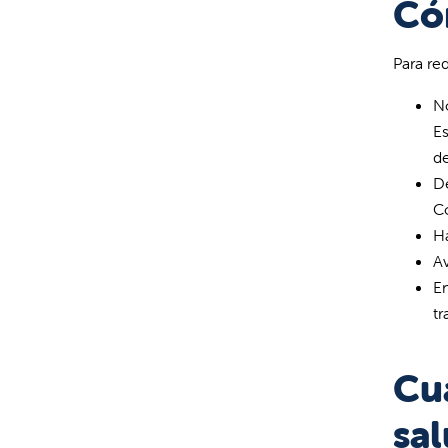
Có
Para re
No
Es
de
De
Co
H
Av
En
tr
Cuá
sa