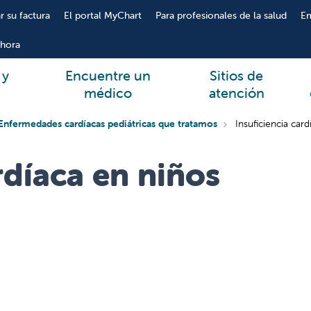
r su factura
El portal MyChart
Para profesionales de la salud
E
hora
 y
Encuentre un
Sitios de
médico
atención
Enfermedades cardíacas pediátricas que tratamos
Insuficiencia car
rdíaca en niños