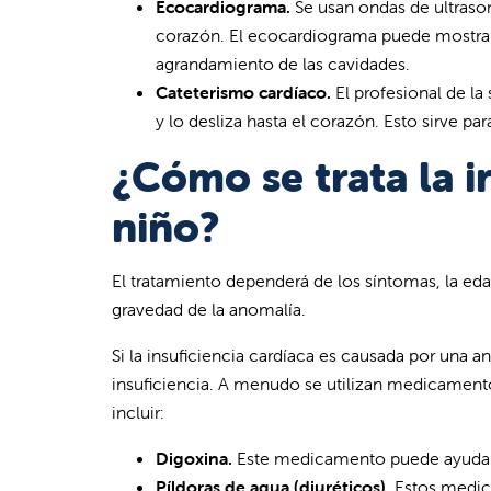
Ecocardiograma.
Se usan ondas de ultrason
corazón. El ecocardiograma puede mostrar
agrandamiento de las cavidades.
Cateterismo cardíaco.
El profesional de la
y lo desliza hasta el corazón. Esto sirve pa
¿Cómo se trata la i
niño?
El tratamiento dependerá de los síntomas, la ed
gravedad de la anomalía.
Si la insuficiencia cardíaca es causada por una a
insuficiencia. A menudo se utilizan medicamentos
incluir:
Digoxina.
Este medicamento puede ayudar a 
Píldoras de agua (diuréticos).
Estos medica