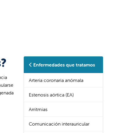
s?
Enfermedades que tratamos
ncia
Arteria coronaria anómala
mularse
igenada
Estenosis aórtica (EA)
Arritmias
Comunicación interauricular