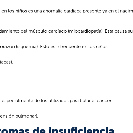
a en los niños es una anomalía cardíaca presente ya en el naci
amiento del músculo cardíaco (miocardiopatía). Esta causa su
orazón (isquemia). Esto es infrecuente en los niños.
íacas).
specialmente de los utilizados para tratar el cáncer.
rtensión pulmonar).
tomas de insuficiencia