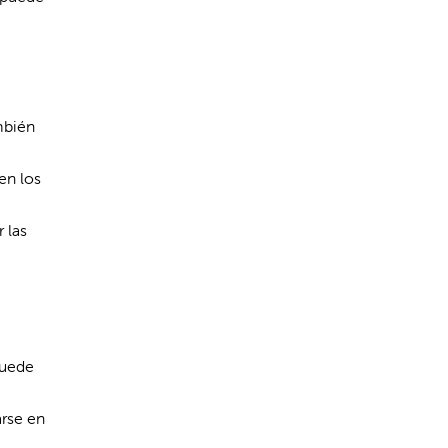
mbién
en los
 las
puede
arse en