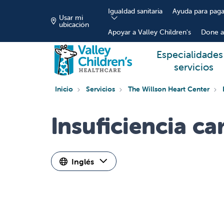
Igualdad sanitaria
Ayuda para paga
Usar mi
ubicación
Apoyar a Valley Children's
Done a
Especialidades
servicios
Inicio
Servicios
The Willson Heart Center
Insuficiencia ca
Inglés