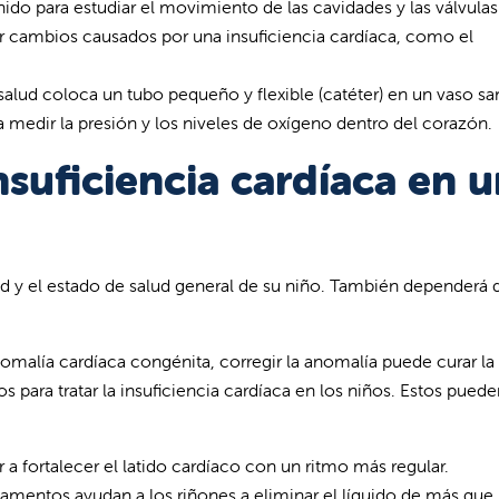
ido para estudiar el movimiento de las cavidades y las válvulas
 cambios causados por una insuficiencia cardíaca, como el
 salud coloca un tubo pequeño y flexible (catéter) en un vaso s
ra medir la presión y los niveles de oxígeno dentro del corazón.
nsuficiencia cardíaca en 
ad y el estado de salud general de su niño. También dependerá d
nomalía cardíaca congénita, corregir la anomalía puede curar la
 para tratar la insuficiencia cardíaca en los niños. Estos puede
fortalecer el latido cardíaco con un ritmo más regular.
mentos ayudan a los riñones a eliminar el líquido de más que