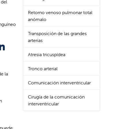
 del
Retorno venoso pulmonar total
anómalo
anguíneo
Transposición de las grandes
arterias
un
Atresia tricuspídea
Tronco arterial
e la
Comunicación interventricular
Cirugía de la comunicación
n
interventricular
 puede