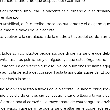
al funciona diferente que después del nacimiento:
és del cordón umbilical. La placenta es el órgano que se desarro
l embarazo.
 umbilical, el feto recibe todos los nutrientes y el oxígeno que
 la madre a través de la placenta.
to vuelven a la circulación de la madre a través del cordón umbi
nes. Estos son conductos pequeños que dirigen la sangre que deb
 evitar usar los pulmones y el hígado, ya que estos órganos no
imiento. La derivación que esquiva los pulmones se llama agu
la aurícula derecha del corazón hasta la aurícula izquierda. El 
onar hasta la aorta.
re se envían al feto a través de la placenta. La sangre enriquec
ado y se divide en tres ramas. Luego la sangre llega a la vena c
tá conectada al corazón. La mayor parte de esta sangre se enví
 derivación que permite que la sangre altamente oxigenada esq