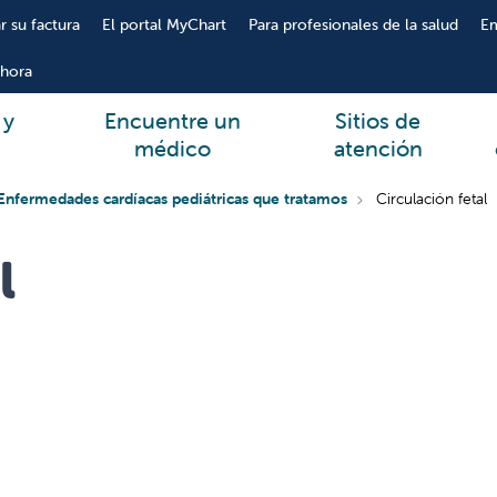
r su factura
El portal MyChart
Para profesionales de la salud
E
hora
 y
Encuentre un
Sitios de
médico
atención
Enfermedades cardíacas pediátricas que tratamos
Circulación fetal
l