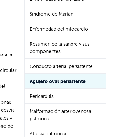
Síndrome de Marfan
Enfermedad del miocardio
e
Resumen de la sangre y sus
componentes
a a la
Conducto arterial persistente
circular
y
Agujero oval persistente
del
Pericarditis
monar.
 desvía
Malformación arteriovenosa
ales y
pulmonar
orio de
Atresia pulmonar