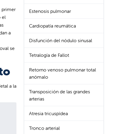
l primer
Estenosis pulmonar
 el
as
Cardiopatía reumática
dan a
Disfunción del nódulo sinusal
oval se
Tetralogía de Fallot
to
Retorno venoso pulmonar total
anómalo
tal a la
Transposición de las grandes
arterias
Atresia tricuspídea
Tronco arterial