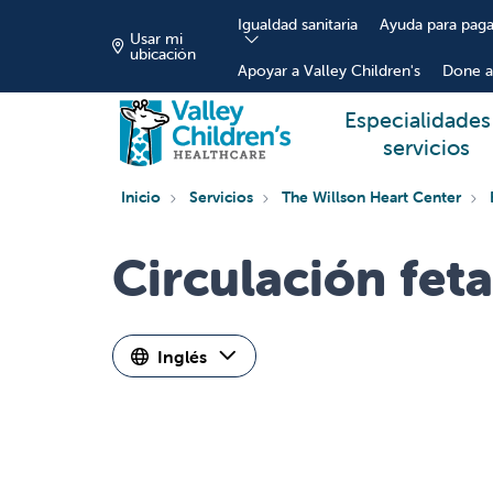
Igualdad sanitaria
Ayuda para paga
Usar mi
ubicación
Apoyar a Valley Children's
Done a
Especialidades
servicios
Inicio
Servicios
The Willson Heart Center
Circulación feta
Inglés