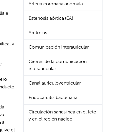
Arteria coronaria anómala
lla e
Estenosis aórtica (EA)
Arritmias
lical y
Comunicación interauricular
Cierres de la comunicación
e
interauricular
jero
Canal auriculoventricular
conducto
Endocarditis bacteriana
ida
Circulación sanguínea en el feto
ava
y en el recién nacido
a a
uive el