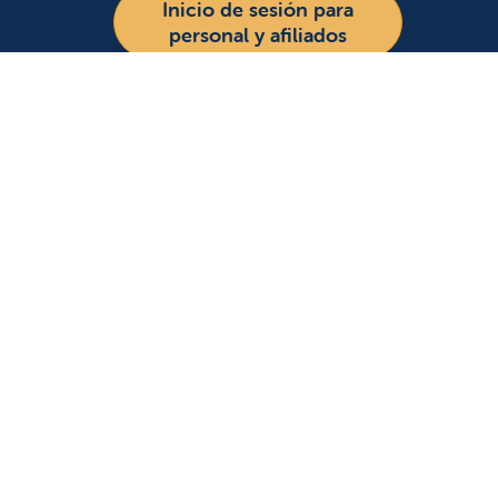
Inicio de sesión para
personal y afiliados
Para 
Remiti
Accede
Asiste
Idioma
profes
Educa
Inglés
Español
Síganos en X
Síganos en Facebook
Síganos en