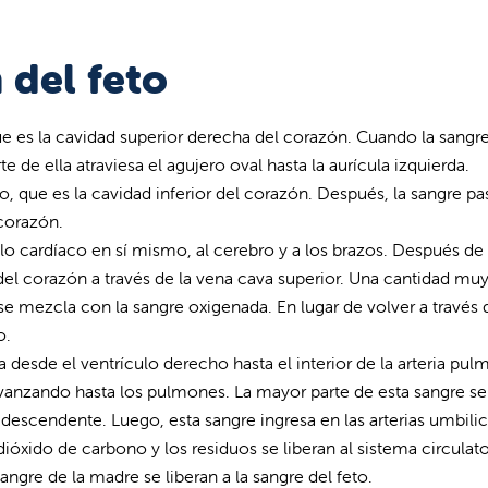
 del feto
que es la cavidad superior derecha del corazón. Cuando la sangr
e de ella atraviesa el agujero oval hasta la aurícula izquierda.
o, que es la cavidad inferior del corazón. Después, la sangre pas
 corazón.
ulo cardíaco en sí mismo, al cerebro y a los brazos. Después de 
a del corazón a través de la vena cava superior. Una cantidad mu
 mezcla con la sangre oxigenada. En lugar de volver a través 
o.
sde el ventrículo derecho hasta el interior de la arteria pul
vanzando hasta los pulmones. La mayor parte de esta sangre se
a descendente. Luego, esta sangre ingresa en las arterias umbilic
l dióxido de carbono y los residuos se liberan al sistema circulat
sangre de la madre se liberan a la sangre del feto.