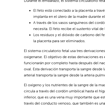
Durante el embarazo, el sistema circulatorio fet
El feto está conectado a la placenta a trav
implanta en el útero de la madre durante e
A través de los vasos sanguíneos del cordón
necesita. El feto recibe el sustento vital de
Los residuos y el dióxido de carbono del fe
la placenta para ser eliminados.
El sistema circulatorio fetal usa tres derivacio
oxigenarse. El objetivo de estas derivaciones es
funcionarán por completo hasta después del nac
oval. Esta derivación transporta la sangre desde 
arterial transporta la sangre desde la arteria pulm
El oxígeno y los nutrientes de la sangre de la mad
circula a través del cordón umbilical hasta el híg
inferior, que es una vena muy importante que es
través del conducto venoso, que también es una