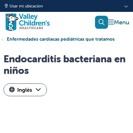
Usar mi ubicación
mostrar
buscar
Enfermedades cardíacas pediátricas que tratamos
Endocarditis bacteriana en
niños
Inglés