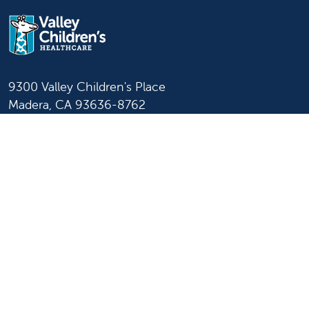
9300 Valley Children's Place
Madera, CA 93636-8762
559-353-3000
Contáctenos
Inicio de sesión para
personal y afiliados
Idioma
Inglés
Español
Más información