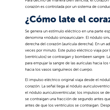
Para decirlo de manera bien sencilla, el coraz
corazón es controlada por un sistema de conduc
¿Cómo late el cor
Se genera un estímulo eléctrico en una parte es
denomina «nódulo sinoauricular». El nódulo sinu
derecha del corazón (aurícula derecha). En un adu
veces por minuto. Este pulso eléctrico viaja por
(ventrículos) se contraigan y bombeen sangre. L
para empujar la sangre de las aurículas hacia los
hacia los vasos sanguíneos del cuerpo.
El impulso eléctrico original viaja desde el nódul
corazón. La señal llega al nódulo auriculoventricu
el nódulo auriculoventricular, los impulsos se d
se contraigan una fracción de segundo antes que l
antes de que los ventrículos se contraigan. Despu