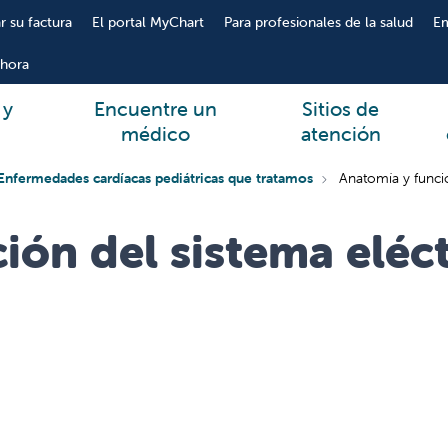
r su factura
El portal MyChart
Para profesionales de la salud
E
hora
 y
Encuentre un
Sitios de
médico
atención
Enfermedades cardíacas pediátricas que tratamos
Anatomía y funció
ión del sistema eléc