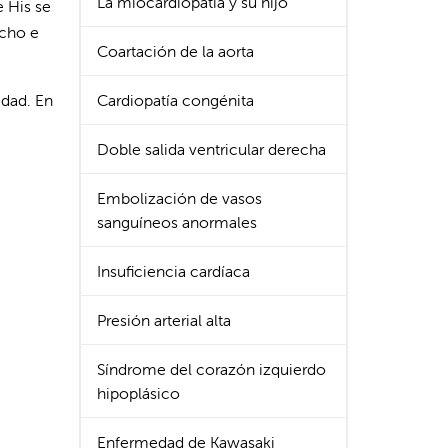
La miocardiopatía y su hijo
e His se
echo e
Coartación de la aorta
edad. En
Cardiopatía congénita
Doble salida ventricular derecha
Embolización de vasos
sanguíneos anormales
Insuficiencia cardíaca
Presión arterial alta
Síndrome del corazón izquierdo
hipoplásico
Enfermedad de Kawasaki