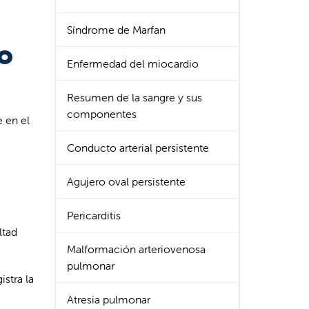
Síndrome de Marfan
co
Enfermedad del miocardio
Resumen de la sangre y sus
componentes
e en el
Conducto arterial persistente
Agujero oval persistente
Pericarditis
ltad
Malformación arteriovenosa
pulmonar
stra la
Atresia pulmonar