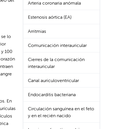
beo del
Arteria coronaria anómala
Estenosis aórtica (EA)
Arritmias
 se lo
ior
Comunicación interauricular
0 y 100
 corazón
Cierres de la comunicación
ontraen
interauricular
sangre
Canal auriculoventricular
Endocarditis bacteriana
os. En
urículas
Circulación sanguínea en el feto
y en el recién nacido
ículos
trica