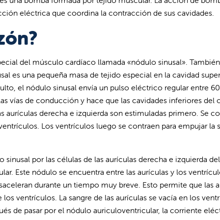
ón es una bomba formada por tejido muscular. La acción de bom
ción eléctrica que coordina la contracción de sus cavidades.
azón?
pecial del músculo cardíaco llamada «nódulo sinusal». También
sal es una pequeña masa de tejido especial en la cavidad super
lto, el nódulo sinusal envía un pulso eléctrico regular entre 6
 las vías de conducción y hace que las cavidades inferiores del
as aurículas derecha e izquierda son estimuladas primero. Se c
 ventrículos. Los ventrículos luego se contraen para empujar la 
o sinusal por las células de las aurículas derecha e izquierda del
lar. Este nódulo se encuentra entre las aurículas y los ventrícul
esaceleran durante un tiempo muy breve. Esto permite que las a
os ventrículos. La sangre de las aurículas se vacía en los ventr
és de pasar por el nódulo auriculoventricular, la corriente eléc