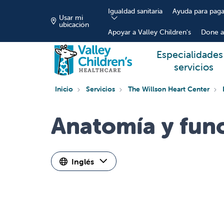
Igualdad sanitaria
Ayuda para paga
Usar mi
ubicación
Apoyar a Valley Children's
Done a
Especialidades
servicios
Inicio
Servicios
The Willson Heart Center
Anatomía y func
Inglés