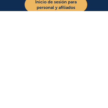
Inicio de sesión para
personal y afiliados
Para 
Remiti
Accede
Asiste
Idioma
profes
Educa
Inglés
Español
Síganos en X
Síganos en Facebook
Síganos en