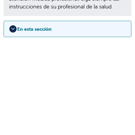
instrucciones de su profesional de la salud.
En esta sección
9300 Valley Children's Place
Madera, CA 93636-8762
559-353-3000
Contáctenos
Inicio de sesión para
personal y afiliados