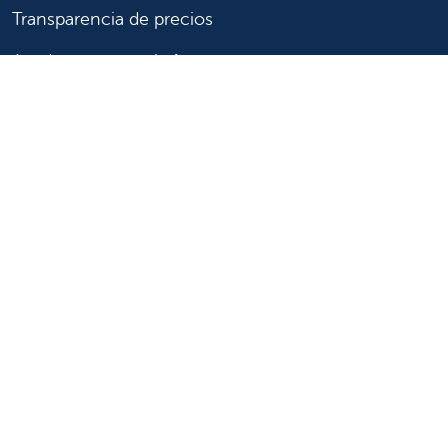
Transparencia de precios
Ayuda para pagar la factura
Muestre su apoyo
Apoye a Valley Children's
Formas de ayudar
Voluntario
Únase o inicie una asociación
Done ahora
Para profesionales de la salud
Remitir o trasladar a un paciente