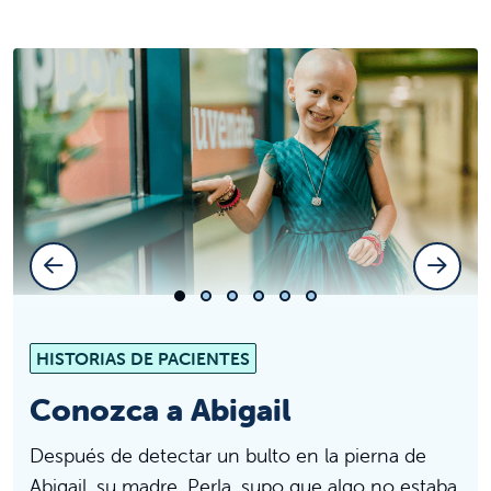
Diapositiva anterior
Siguien
Diapositiva 1
Diapositiva 2
Diapositiva 3
Diapositiva 4
Diapositiva 5
Diapositiva 6
HISTORIAS DE PACIENTES
Conozca a Abigail
Después de detectar un bulto en la pierna de
Abigail, su madre, Perla, supo que algo no estaba