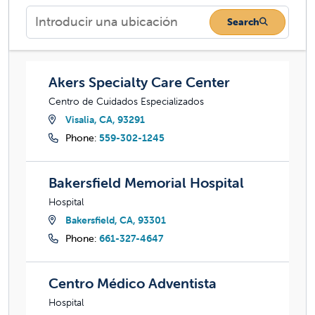
Search
Akers Specialty Care Center
Akers Specialty Care Center
Centro de Cuidados Especializados
Visalia, CA, 93291
Phone:
559-302-1245
Bakersfield Memorial Hospital
Bakersfield Memorial Hospital
Hospital
Bakersfield, CA, 93301
Phone:
661-327-4647
Centro Médico Adventista
Centro Médico Adventista
Hospital