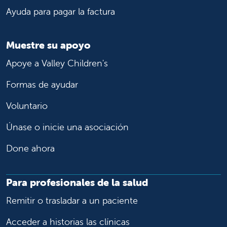
Ayuda para pagar la factura
Olivewood Pediatrics
Olivewood Pediatrics
Consultorio pediátrico
Merced, CA, 95348
Muestre su apoyo
Phone:
209-490-4620
Apoye a Valley Children's
Formas de ayudar
Olivewood Specialty Care Center
Olivewood Specialty Care Center
Centro de Cuidados Especializados
Voluntario
Merced, CA, 95348
Únase o inicie una asociación
Phone:
209-726-0199
Done ahora
Pelandale Specialty Care Center
Pelandale Specialty Care Center
Centro de Cuidados Especializados
Para profesionales de la salud
Modesto, CA, 95356
Remitir o trasladar a un paciente
Phone:
209-572-3880
Acceder a historias las clínicas