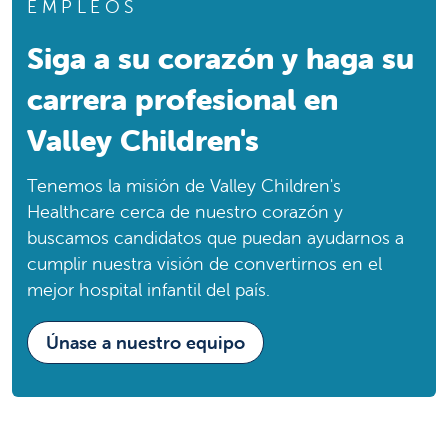
EMPLEOS
Phone:
559-834-1614
Siga a su corazón y haga su
Dakota Pediatrics
Dakota Pediatrics
carrera profesional en
Consultorio pediátrico
Valley Children's
Fresno, CA, 93726
Phone:
559-224-4365
Tenemos la misión de Valley Children's
Healthcare cerca de nuestro corazón y
Doctors Medical Center
Doctors Medical Center
buscamos candidatos que puedan ayudarnos a
Hospital
cumplir nuestra visión de convertirnos en el
Modesto, CA, 95350
mejor hospital infantil del país.
Phone:
209-578-1211
Únase a nuestro equipo
Eagle Oaks Specialty Care Center
Eagle Oaks Specialty Care Center
Centro de Cuidados Especializados
Bakersfield, CA, 93309