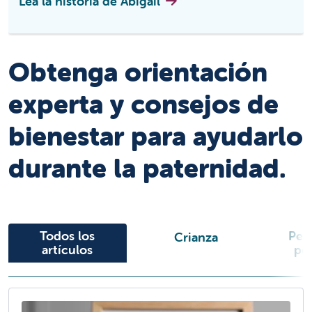
Lea la historia de Abigail
Mostrar diapositiva 1 de 6
Obtenga orientación
experta y consejos de
bienestar para ayudarlo
durante la paternidad.
Todos los
Per
Crianza
artículos
pe
Leer artículo
L