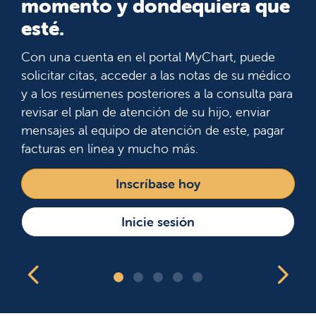
momento y dondequiera que
esté.
Con una cuenta en el portal MyChart, puede
solicitar citas, acceder a las notas de su médico
y a los resúmenes posteriores a la consulta para
revisar el plan de atención de su hijo, enviar
mensajes al equipo de atención de este, pagar
facturas en línea y mucho más.
Inscríbase hoy
Inicie sesión
Mostrar diapositiva 1 de 5
Diapositiva anterior
Sig
Diapositiva 1
Diapositiva 2
Diapositiva 3
Diapositiva 4
Diapositiva 5