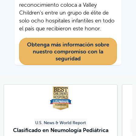
reconocimiento coloca a Valley
Children's entre un grupo de élite de
solo ocho hospitales infantiles en todo
el país que recibieron este honor.
Obtenga más información sobre
nuestro compromiso con la
seguridad
U.S. News & World Report
C
Clasificado en Neumología Pediátrica