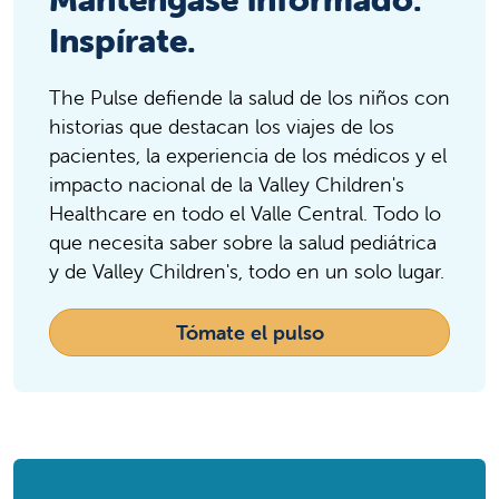
Clovis Community Medical Center
Clovis Community Medical
Inspírate.
Center
Hospital
The Pulse defiende la salud de los niños con
Clovis, CA, 93611
historias que destacan los viajes de los
Phone:
559-324-4000
pacientes, la experiencia de los médicos y el
impacto nacional de la Valley Children's
Community Regional Medical Center
Community Regional Medical
Healthcare en todo el Valle Central. Todo lo
que necesita saber sobre la salud pediátrica
Center
y de Valley Children's, todo en un solo lugar.
Hospital
Fresno, CA, 93721
Tómate el pulso
Phone:
559-459-6000
Consultorio médico de Adventist Health - Fowl
Consultorio médico de Adventist
Health - Fowler
Edificio de consultorios médicos
Fowler, CA, 93625