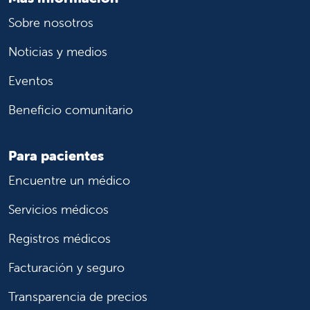
Sobre nosotros
Magnolia Pediatrics
Magnolia Pediatrics
Noticias y medios
Consultorio pediátrico
Clovis, CA, 93611
Eventos
Phone:
559-538-3070
Beneficio comunitario
Mercy Medical Center
Mercy Medical Center
Hospital
Para pacientes
Merced, CA, 95340
Encuentre un médico
Phone:
209-564-5200
Servicios médicos
Mercy San Juan Medical Center
Mercy San Juan Medical Center
Registros médicos
Hospital
Facturación y seguro
Carmichael, CA, 95608
Phone:
916-537-5000
Transparencia de precios