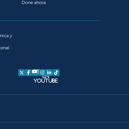
Done ahora
ínica y
ional
Síganos
Síganos en X
Síganos en Facebook
Síganos en Instagram
Síganos en LinkedIn
Síganos en TikTok
en
YouTube
am
kedIn
 TikTok