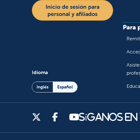
Inicio de sesión para
personal y afiliados
Para 
Remiti
Accede
Asiste
Idioma
profes
Educa
Inglés
Español
Síganos en X
Síganos en Facebook
Síganos en