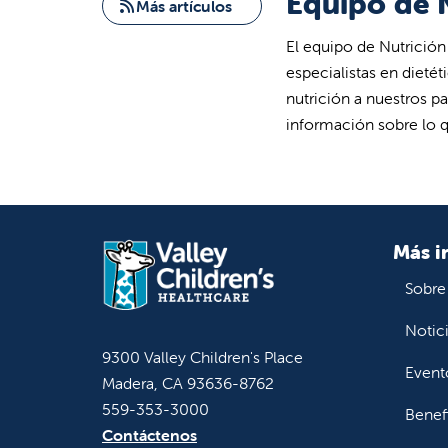
Equipo de N
Más artículos
El equipo de Nutrición
especialistas en dieté
nutrición a nuestros 
información sobre lo
Más i
Sobre
Notic
9300 Valley Children's Place
Event
Madera, CA 93636-8762
559-353-3000
Benef
Contáctenos