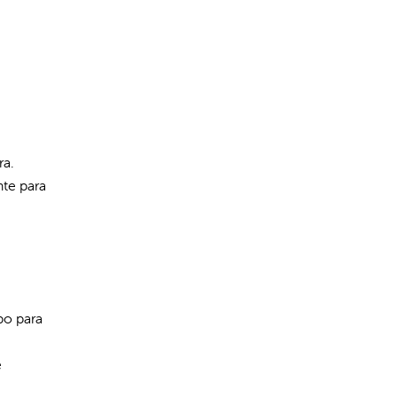
ra.
nte para
po para
e