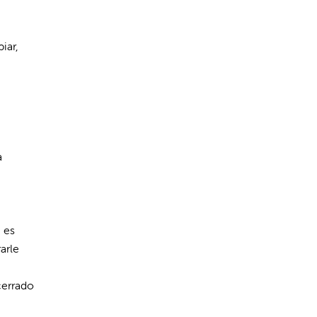
iar,
a
 es
arle
cerrado