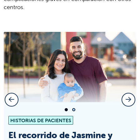
centros.
Diapositiva anterior
Sigui
Diapositiva 1
Diapositiva 2
HISTORIAS DE PACIENTES
El recorrido de Jasmine y