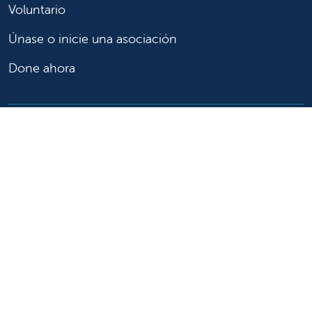
Voluntario
Únase o inicie una asociación
Done ahora
Para profesionales de la salud
Remitir o trasladar a un paciente
Acceder a historias las clínicas
Asistencia y recursos para profesionales de la salud
Educación y capacitación médica
Carreras de investigación clínica y
Comité de Revisión Institucional