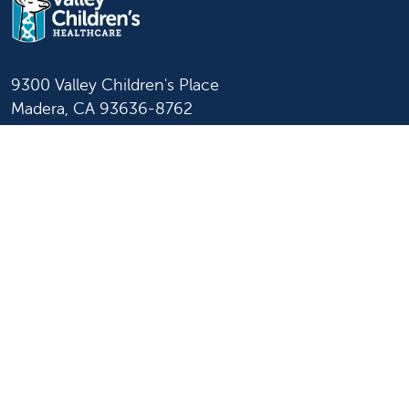
9300 Valley Children's Place
Madera, CA 93636-8762
559-353-3000
Contáctenos
Inicio de sesión para
personal y afiliados
Idioma
Inglés
Español
Más información
Sobre nosotros