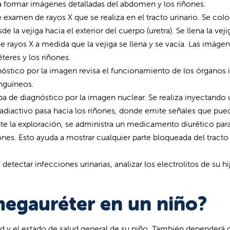
ra formar imágenes detalladas del abdomen y los riñones.
e examen de rayos X que se realiza en el tracto urinario. Se col
de la vejiga hacia el exterior del cuerpo (uretra). Se llena la vej
 rayos X a medida que la vejiga se llena y se vacía. Las imáge
éteres y los riñones.
nóstico por la imagen revisa el funcionamiento de los órganos 
anguíneos.
ba de diagnóstico por la imagen nuclear. Se realiza inyectando 
l radiactivo pasa hacia los riñones, donde emite señales que pu
te la exploración, se administra un medicamento diurético par
iñones. Esto ayuda a mostrar cualquier parte bloqueada del tracto
 detectar infecciones urinarias, analizar los electrolitos de su hi
megauréter en un niño?
ad y el estado de salud general de su niño. También dependerá d