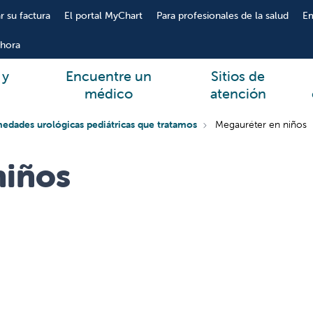
r su factura
El portal MyChart
Para profesionales de la salud
E
hora
 y
Encuentre un
Sitios de
médico
atención
edades urológicas pediátricas que tratamos
Megauréter en niños
niños