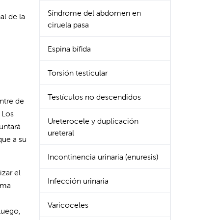
Síndrome del abdomen en
al de la
ciruela pasa
Espina bífida
Torsión testicular
Testículos no descendidos
ntre de
 Los
Ureterocele y duplicación
guntará
ureteral
que a su
Incontinencia urinaria (enuresis)
zar el
Infección urinaria
rama
Varicoceles
Luego,