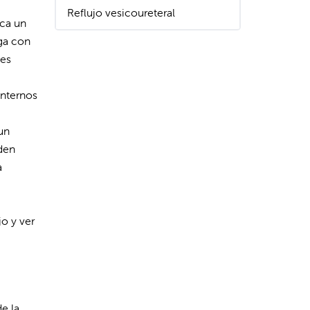
Reflujo vesicoureteral
oca un
iga con
nes
internos
un
eden
a
jo y ver
e la