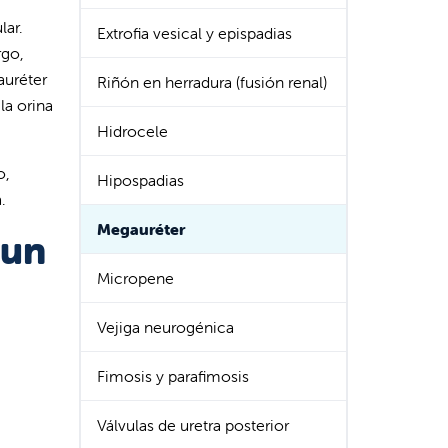
lar.
Extrofia vesical y epispadias
rgo,
auréter
Riñón en herradura (fusión renal)
la orina
Hidrocele
o,
Hipospadias
.
Megauréter
 un
Micropene
Vejiga neurogénica
Fimosis y parafimosis
Válvulas de uretra posterior