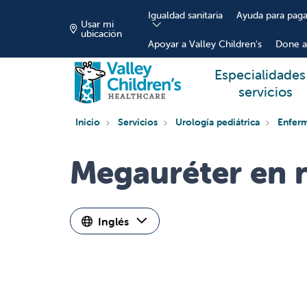
Igualdad sanitaria
Ayuda para paga
Usar mi
ubicación
Apoyar a Valley Children's
Done a
Especialidades
servicios
Inicio
Servicios
Urología pediátrica
Enferm
Megauréter en 
Inglés