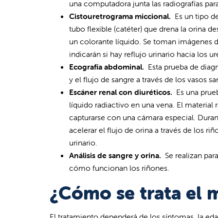
una computadora junta las radiografías pa
Cistouretrograma miccional.
Es un tipo d
tubo flexible (catéter) que drena la orina des
un colorante líquido. Se toman imágenes de
indicarán si hay reflujo urinario hacia los ur
Ecografía abdominal.
Esta prueba de diag
y el flujo de sangre a través de los vasos s
Escáner renal con diuréticos.
Es una prue
líquido radiactivo en una vena. El materia
capturarse con una cámara especial. Duran
acelerar el flujo de orina a través de los r
urinario.
Análisis de sangre y orina.
Se realizan para
cómo funcionan los riñones.
¿Cómo se trata el 
El tratamiento dependerá de los síntomas, la ed