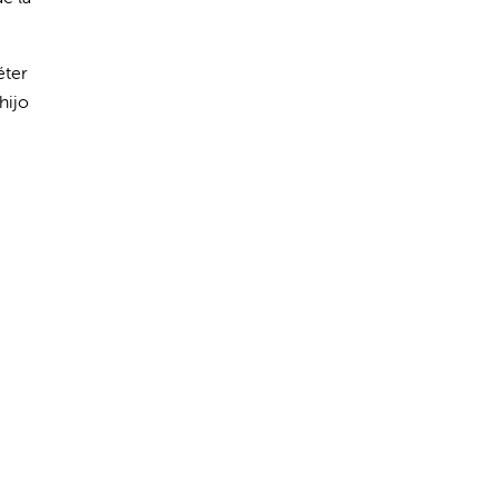
éter
hijo