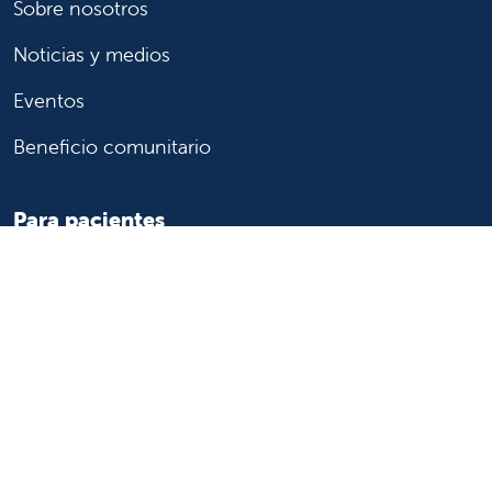
Sobre nosotros
Noticias y medios
Eventos
Beneficio comunitario
Para pacientes
Encuentre un médico
Servicios médicos
Registros médicos
Facturación y seguro
Transparencia de precios
Ayuda para pagar la factura