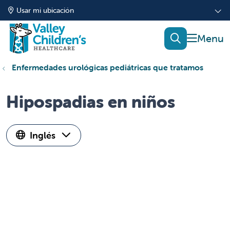
Usar mi ubicación
mostrar
buscar
Enfermedades urológicas pediátricas que tratamos
Hipospadias en niños
Inglés