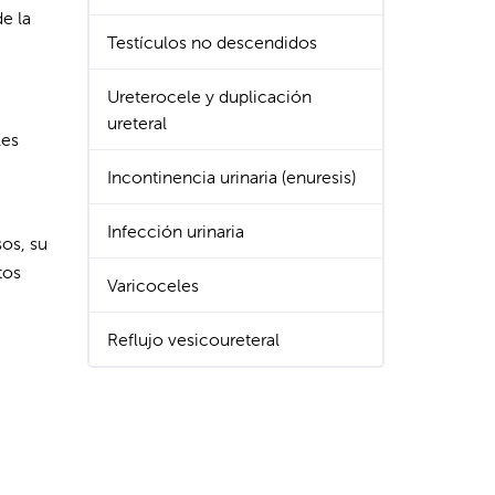
e la
Testículos no descendidos
Ureterocele y duplicación
ureteral
les
Incontinencia urinaria (enuresis)
Infección urinaria
os, su
tos
Varicoceles
Reflujo vesicoureteral