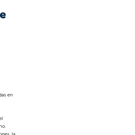
de
das en
el
mo.
ones, la