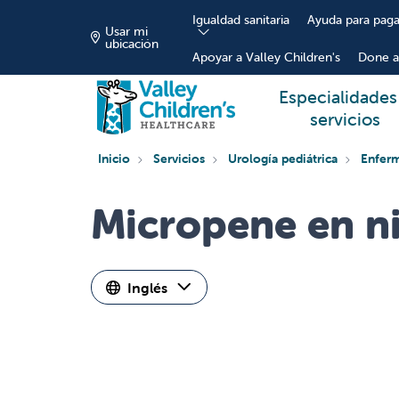
Igualdad sanitaria
Ayuda para paga
Usar mi
ubicación
Apoyar a Valley Children's
Done a
Especialidades
servicios
Inicio
Servicios
Urología pediátrica
Enferm
Micropene en n
Inglés