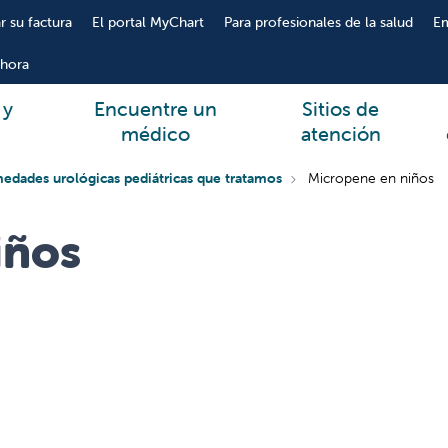
r su factura
El portal MyChart
Para profesionales de la salud
E
hora
 y
Encuentre un
Sitios de
médico
atención
edades urológicas pediátricas que tratamos
Micropene en niños
iños