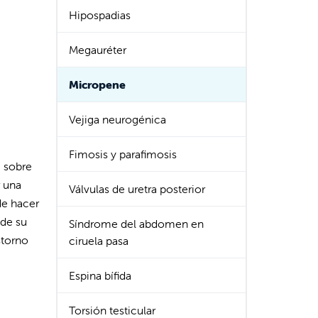
Hipospadias
Megauréter
Micropene
Vejiga neurogénica
Fimosis y parafimosis
e sobre
r una
Válvulas de uretra posterior
de hacer
 de su
Síndrome del abdomen en
storno
ciruela pasa
Espina bífida
Torsión testicular