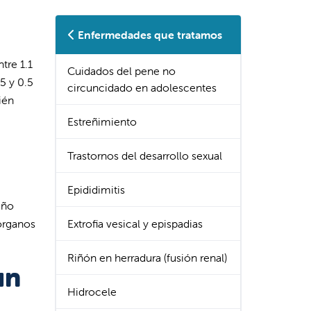
Enfermedades que tratamos
tre 1.1
Cuidados del pene no
5 y 0.5
circuncidado en adolescentes
ién
Estreñimiento
Trastornos del desarrollo sexual
Epididimitis
iño
órganos
Extrofia vesical y epispadias
Riñón en herradura (fusión renal)
un
Hidrocele