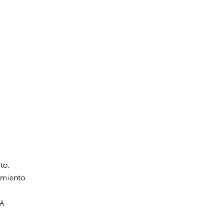
to.
tamiento
 A