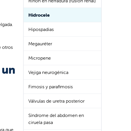
Riñón en herradura (fusión renal)
Hidrocele
elgada.
Hipospadias
Megauréter
e otros
Micropene
 un
Vejiga neurogénica
Fimosis y parafimosis
Válvulas de uretra posterior
Síndrome del abdomen en
ciruela pasa
ara que