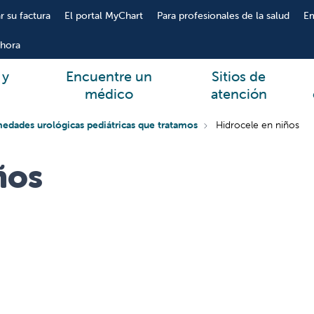
r su factura
El portal MyChart
Para profesionales de la salud
E
hora
 y
Encuentre un
Sitios de
médico
atención
edades urológicas pediátricas que tratamos
Hidrocele en niños
ños