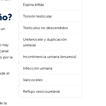
Espina bífida
ño?
Torsión testicular
Testículos no descendidos
 un
Ureterocele y duplicación
do hay
ureteral
(canal
Incontinencia urinaria (enuresis)
o por la
Infección urinaria
sde el
Varicoceles
Reflujo vesicoureteral
e la