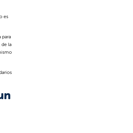
o es
 para
 de la
 mismo
darios
un