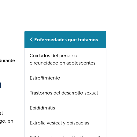
Enfermedades que tratamos
e
Cuidados del pene no
durante
circuncidado en adolescentes
Estreñimiento
n
Trastornos del desarrollo sexual
Epididimitis
el
rgo, en
Extrofia vesical y epispadias