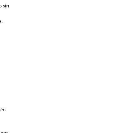
o sin
el
ién
ados.