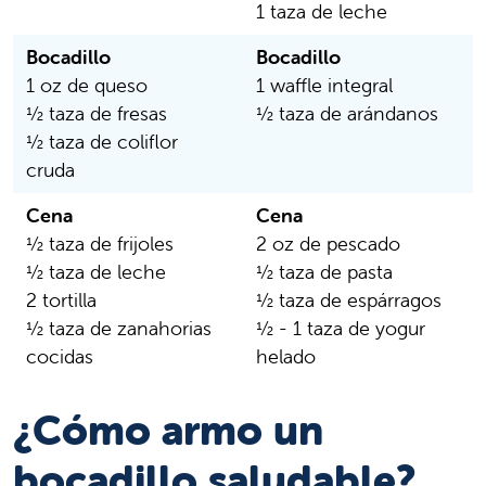
1 taza de leche
Bocadillo
Bocadillo
1 oz de queso
1 waffle integral
½ taza de fresas
½ taza de arándanos
½ taza de coliflor
cruda
Cena
Cena
½ taza de frijoles
2 oz de pescado
½ taza de leche
½ taza de pasta
2 tortilla
½ taza de espárragos
½ taza de zanahorias
½ - 1 taza de yogur
cocidas
helado
¿Cómo armo un
bocadillo saludable?