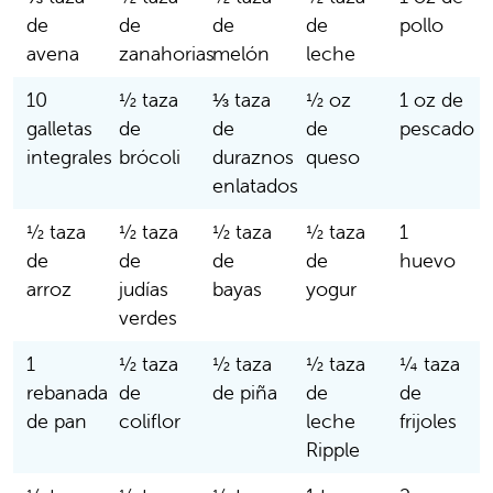
de
de
de
de
pollo
avena
zanahorias
melón
leche
10
½ taza
⅓ taza
½ oz
1 oz de
galletas
de
de
de
pescado
integrales
brócoli
duraznos
queso
enlatados
½ taza
½ taza
½ taza
½ taza
1
de
de
de
de
huevo
arroz
judías
bayas
yogur
verdes
1
½ taza
½ taza
½ taza
¼ taza
rebanada
de
de piña
de
de
de pan
coliflor
leche
frijoles
Ripple