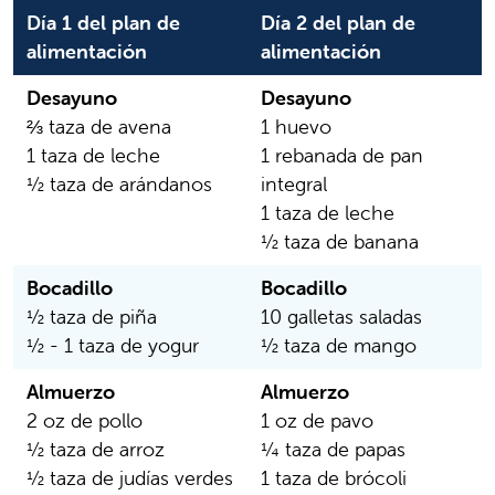
Día 1 del plan de
Día 2 del plan de
alimentación
alimentación
Desayuno
Desayuno
⅔ taza de avena
1 huevo
1 taza de leche
1 rebanada de pan
½ taza de arándanos
integral
1 taza de leche
½ taza de banana
Bocadillo
Bocadillo
½ taza de piña
10 galletas saladas
½ - 1 taza de yogur
½ taza de mango
Almuerzo
Almuerzo
2 oz de pollo
1 oz de pavo
½ taza de arroz
¼ taza de papas
½ taza de judías verdes
1 taza de brócoli