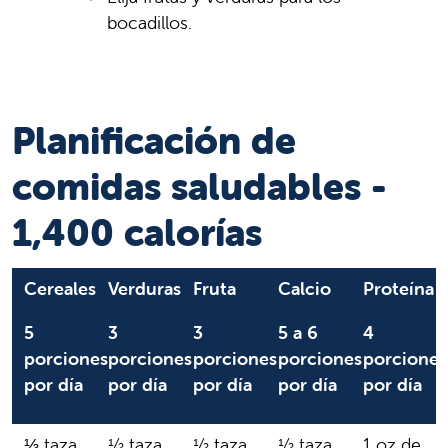
bocadillos.
Planificación de
comidas saludables -
1,400 calorías
Cereales
Verduras
Fruta
Calcio
Proteína
5
3
3
5 a 6
4
porciones
porciones
porciones
porciones
porciones
por día
por día
por día
por día
por día
⅓ taza
½ taza
½ taza
½ taza
1 oz de