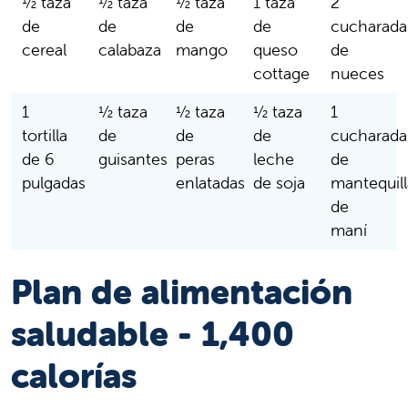
½ taza
½ taza
½ taza
1 taza
2
de
de
de
de
cucharada
cereal
calabaza
mango
queso
de
cottage
nueces
1
½ taza
½ taza
½ taza
1
tortilla
de
de
de
cucharada
de 6
guisantes
peras
leche
de
pulgadas
enlatadas
de soja
mantequill
de
maní
Plan de alimentación
saludable - 1,400
calorías