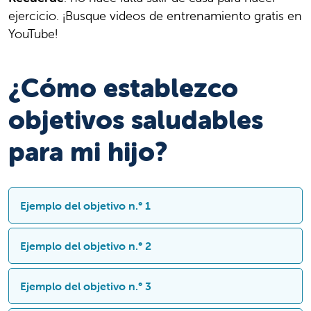
ejercicio. ¡Busque videos de entrenamiento gratis en
YouTube!
¿Cómo establezco
objetivos saludables
para mi hijo?
Ejemplo del objetivo n.° 1
Mi hijo hará 1/2 plato de frutas y verduras.
Ejemplo del objetivo n.° 2
Mi familia saldrá a caminar 60 minutos 3 veces
Ejemplo del objetivo n.° 3
esta semana.