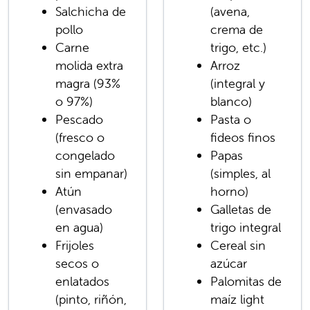
Bayas
Salchicha de
(avena,
Duraznos
pollo
crema de
Carne
trigo, etc.)
molida extra
Arroz
magra (93%
(integral y
o 97%)
blanco)
Pescado
Pasta o
(fresco o
fideos finos
congelado
Papas
sin empanar)
(simples, al
Atún
horno)
(envasado
Galletas de
en agua)
trigo integral
Frijoles
Cereal sin
secos o
azúcar
enlatados
Palomitas de
(pinto, riñón,
maíz light