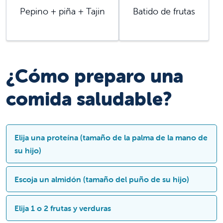
Pepino + piña + Tajin
Batido de frutas
¿Cómo preparo una
comida saludable?
Elija una proteína (tamaño de la palma de la mano de
su hijo)
Escoja un almidón (tamaño del puño de su hijo)
Pollo
Carne de vaca
Elija 1 o 2 frutas y verduras
Tofu
Papas