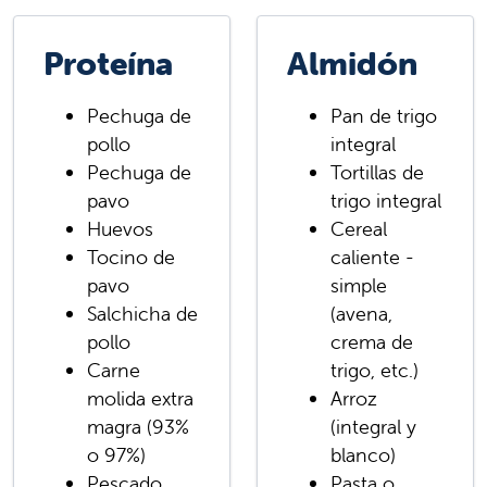
secos
Cereal
Brócoli
Lentejas
Tortilla de maíz
Champiñones
Proteína
Almidón
Huevos
Tortilla de harina
Zanahoria
Yogur
Pasta
Berenjena
Pechuga de
Pan de trigo
Queso
Panecillo de mantequilla
Coles de Bruselas
pollo
integral
Arroz
Naranjas
Pechuga de
Tortillas de
Judías verdes
pavo
trigo integral
Piña
Huevos
Cereal
Manzanas
Tocino de
caliente -
Banana
pavo
simple
Bayas
Salchicha de
(avena,
Duraznos
pollo
crema de
Carne
trigo, etc.)
molida extra
Arroz
magra (93%
(integral y
o 97%)
blanco)
Pescado
Pasta o