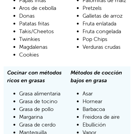
Papas fritas
Palomitas de maíz
Aros de cebolla
Pretzels
Donas
Galletas de arroz
Patatas fritas
Fruta enlatada
Takis/Cheetos
Fruta congelada
Twinkies
Pop Chips
Magdalenas
Verduras crudas
Cookies
Cocinar con métodos
Métodos de cocción
ricos en grasas
bajos en grasa
Grasa alimentaria
Asar
Grasa de tocino
Hornear
Grasa de pollo
Barbacoa
Margarina
Freidora de aire
Grasa de cerdo
Ebullición
Mantequilla
Vapor