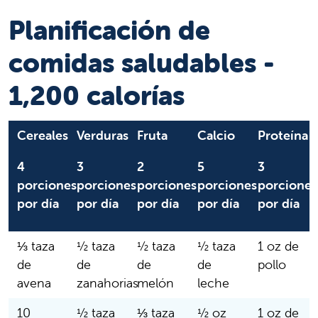
Planificación de
comidas saludables -
1,200 calorías
Cereales
Verduras
Fruta
Calcio
Proteína
4
3
2
5
3
porciones
porciones
porciones
porciones
porciones
por día
por día
por día
por día
por día
⅓ taza
½ taza
½ taza
½ taza
1 oz de
de
de
de
de
pollo
avena
zanahorias
melón
leche
10
½ taza
⅓ taza
½ oz
1 oz de