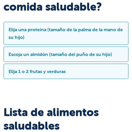
comida saludable?
Elija una proteína (tamaño de la palma de la mano de
su hijo)
Escoja un almidón (tamaño del puño de su hijo)
Pollo
Carne de vaca
Elija 1 o 2 frutas y verduras
Tofu
Papas
Turquía
Batatas
Carne de cerdo
Arroz
Verduras de hojas verdes
Camarón
Avena
Tomates
Pescado
Maíz
Lista de alimentos
Maíz
Edamame
Quinua
Calabaza
¼ taza de almendras
saludables
Farro
Pepino
2 cucharadas de mantequilla de frutos
Pan integral
Coliflor