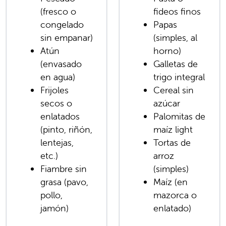
(fresco o
fideos finos
congelado
Papas
sin empanar)
(simples, al
Atún
horno)
(envasado
Galletas de
en agua)
trigo integral
Frijoles
Cereal sin
secos o
azúcar
enlatados
Palomitas de
(pinto, riñón,
maíz light
lentejas,
Tortas de
etc.)
arroz
Fiambre sin
(simples)
grasa (pavo,
Maíz (en
pollo,
mazorca o
jamón)
enlatado)