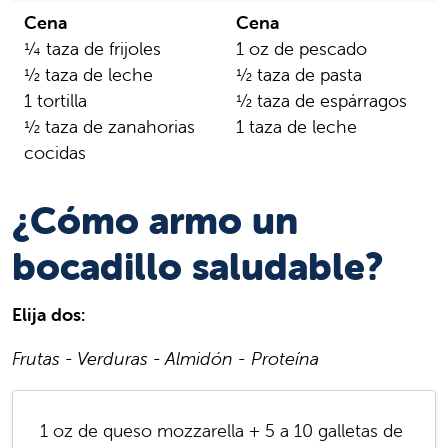
Cena
Cena
¼ taza de frijoles
1 oz de pescado
½ taza de leche
½ taza de pasta
1 tortilla
½ taza de espárragos
½ taza de zanahorias
1 taza de leche
cocidas
¿Cómo armo un
bocadillo saludable?
Elija dos:
Frutas - Verduras - Almidón - Proteína
1 oz de queso mozzarella + 5 a 10 galletas de