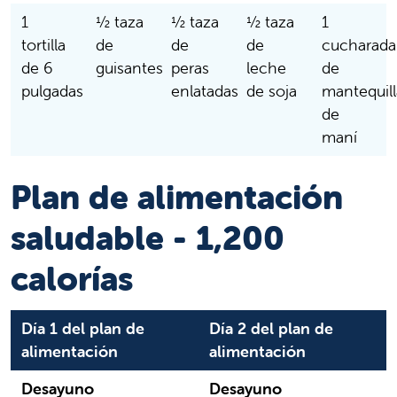
1
½ taza
½ taza
½ taza
1
tortilla
de
de
de
cucharada
de 6
guisantes
peras
leche
de
pulgadas
enlatadas
de soja
mantequill
de
maní
Plan de alimentación
saludable - 1,200
calorías
Día 1 del plan de
Día 2 del plan de
alimentación
alimentación
Desayuno
Desayuno