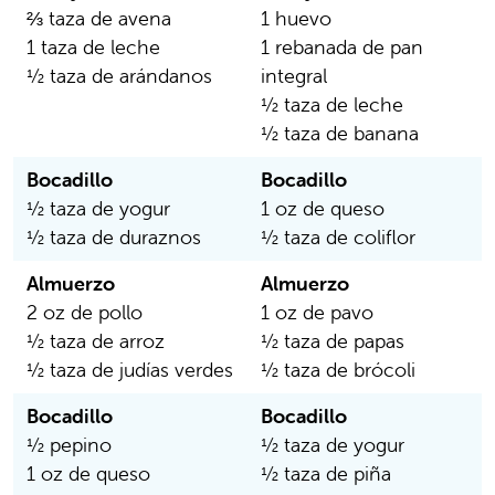
⅔ taza de avena
1 huevo
1 taza de leche
1 rebanada de pan
½ taza de arándanos
integral
½ taza de leche
½ taza de banana
Bocadillo
Bocadillo
½ taza de yogur
1 oz de queso
½ taza de duraznos
½ taza de coliflor
Almuerzo
Almuerzo
2 oz de pollo
1 oz de pavo
½ taza de arroz
½ taza de papas
½ taza de judías verdes
½ taza de brócoli
Bocadillo
Bocadillo
½ pepino
½ taza de yogur
1 oz de queso
½ taza de piña