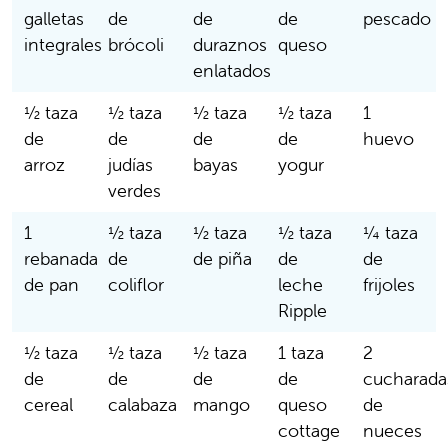
galletas
de
de
de
pescado
integrales
brócoli
duraznos
queso
enlatados
½ taza
½ taza
½ taza
½ taza
1
de
de
de
de
huevo
arroz
judías
bayas
yogur
verdes
1
½ taza
½ taza
½ taza
¼ taza
rebanada
de
de piña
de
de
de pan
coliflor
leche
frijoles
Ripple
½ taza
½ taza
½ taza
1 taza
2
de
de
de
de
cucharada
cereal
calabaza
mango
queso
de
cottage
nueces