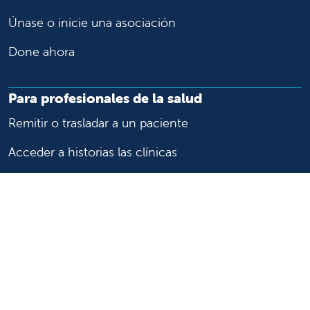
Únase o inicie una asociación
Done ahora
Para profesionales de la salud
Remitir o trasladar a un paciente
Acceder a historias las clínicas
Asistencia y recursos para profesionales de la salud
Educación y capacitación médica
Carreras de investigación clínica y
Comité de Revisión Institucional
Enfermería