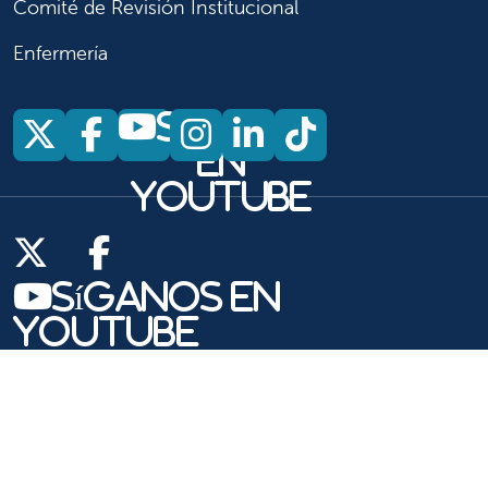
Comité de Revisión Institucional
Enfermería
Síganos
Síganos en X
Síganos en Facebook
Síganos en Insta
Síganos en Li
Síganos en
en
YouTube
Síganos en X
Síganos en Facebook
Síganos en
YouTube
Síganos en Instagram
Síganos en LinkedIn
Síganos en TikTok
Copyright 2026 Valley Children's Healthcare