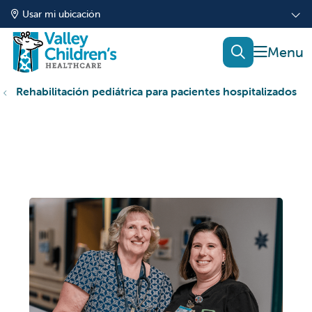
Usar mi ubicación
mostrar
buscar
Rehabilitación pediátrica para pacientes hospitalizados