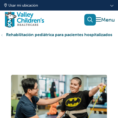
Usar mi ubicación
mostrar
buscar
Rehabilitación pediátrica para pacientes hospitalizados