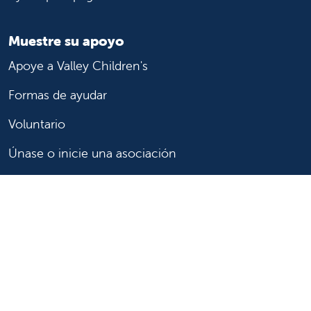
Muestre su apoyo
Apoye a Valley Children's
Formas de ayudar
Voluntario
Únase o inicie una asociación
Done ahora
Para profesionales de la salud
Remitir o trasladar a un paciente
Acceder a historias las clínicas