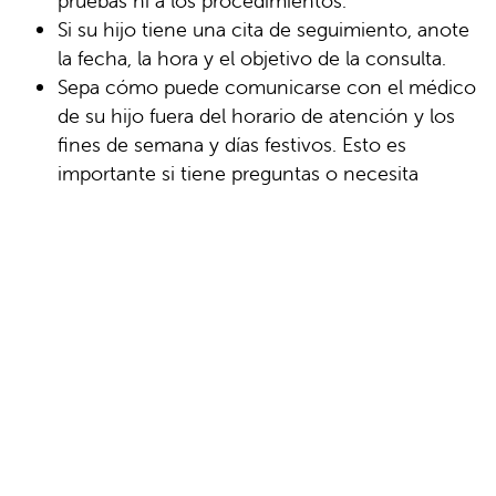
pruebas ni a los procedimientos.
Si su hijo tiene una cita de seguimiento, anote
la fecha, la hora y el objetivo de la consulta.
Sepa cómo puede comunicarse con el médico
de su hijo fuera del horario de atención y los
fines de semana y días festivos. Esto es
importante si tiene preguntas o necesita
asesoramiento.
Fecha de la última revisión: 08/01/2023
© 2000-2026 The StayWell Company, LLC.
Todos los derechos reservados. Esta
información no pretende reemplazar la
atención médica profesional. Siga siempre las
instrucciones de su profesional de la salud.