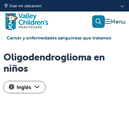
Usar mi ubicación
mostrar
buscar
Cáncer y enfermedades sanguíneas que tratamos
Oligodendroglioma en
niños
Inglés