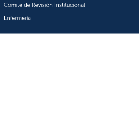
Comité de Revisión Institucional
Enfermería
Síganos
Síganos en X
Síganos en Facebook
Síganos en Insta
Síganos en Li
Síganos en
en
YouTube
Síganos en X
Síganos en Facebook
Síganos en
YouTube
Síganos en Instagram
Síganos en LinkedIn
Síganos en TikTok