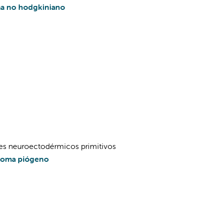
a no hodgkiniano
s neuroectodérmicos primitivos
loma piógeno