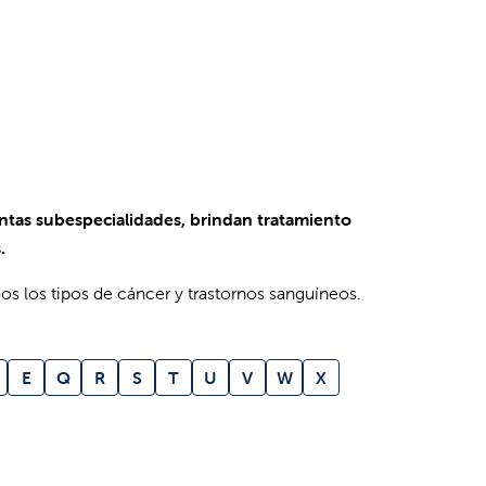
intas subespecialidades, brindan tratamiento
.
s los tipos de cáncer y trastornos sanguíneos.
E
Q
R
S
T
U
V
W
X