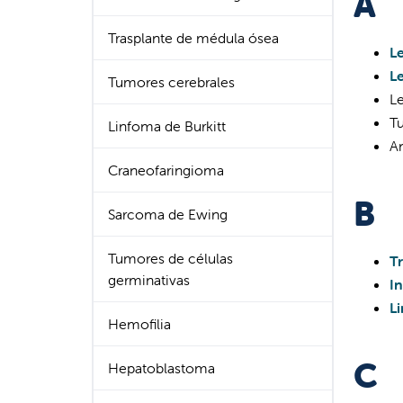
A
Trasplante de médula ósea
L
L
Tumores cerebrales
L
T
Linfoma de Burkitt
A
Craneofaringioma
B
Sarcoma de Ewing
Tumores de células
T
germinativas
In
L
Hemofilia
C
Hepatoblastoma