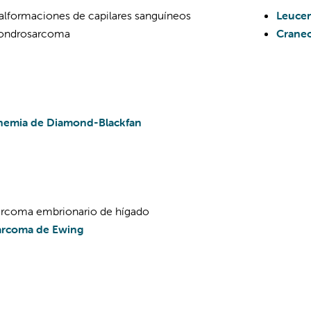
alformaciones de capilares sanguíneos
Leucem
ondrosarcoma
Craneo
nemia de Diamond-Blackfan
arcoma embrionario de hígado
arcoma de Ewing