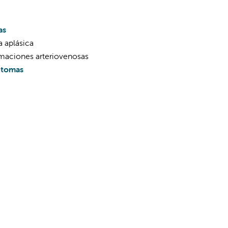
as
 aplásica
maciones arteriovenosas
itomas