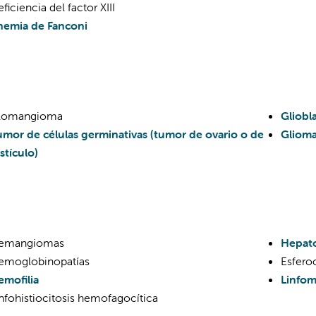
ficiencia del factor XIII
nemia de Fanconi
lomangioma
Gliobl
umor de células germinativas (tumor de ovario o de
Gliom
stículo)
emangiomas
Hepato
emoglobinopatías
Esferoc
emofilia
Linfom
nfohistiocitosis hemofagocítica