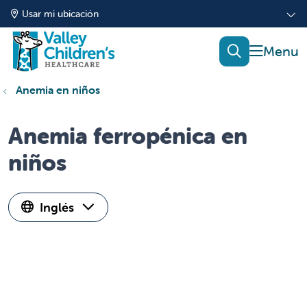
Usar mi ubicación
mostrar
buscar
Anemia en niños
Anemia ferropénica en
niños
Inglés