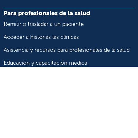
Para profesionales de la salud
Remitir o trasladar a un paciente
Acceder a historias las clínicas
Asistencia y recursos para profesionales de la salud
Educación y capacitación médica
Carreras de investigación clínica y
Comité de Revisión Institucional
Enfermería
Síganos
Síganos en X
Síganos en Facebook
Síganos en Insta
Síganos en Li
Síganos en
en