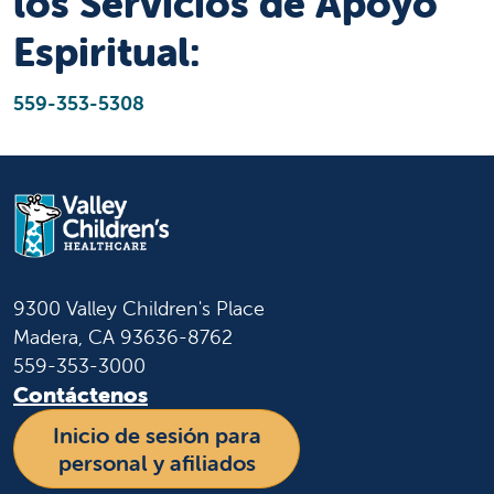
los
Servicios de Apoyo
Espiritual:
559-353-5308
9300 Valley Children's Place
Madera, CA 93636-8762
559-353-3000
Contáctenos
Inicio de sesión para
personal y afiliados