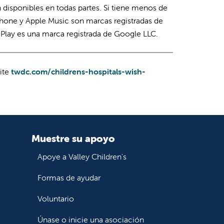
n disponibles en todas partes. Si tiene menos de
iPhone y Apple Music son marcas registradas de
e Play es una marca registrada de Google LLC.
site
twdc.com/childrens-hospitals-wish-
Muestre su apoyo
Apoye a Valley Children's
Formas de ayudar
Voluntario
Únase o inicie una asociación