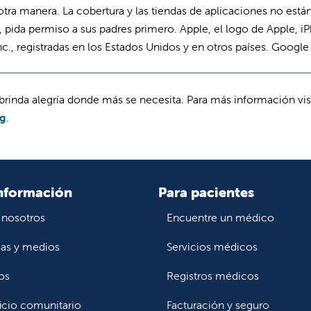
otra manera. La cobertura y las tiendas de aplicaciones no está
, pida permiso a sus padres primero. Apple, el logo de Apple, 
nc., registradas en los Estados Unidos y en otros países. Googl
brinda alegría donde más se necesita. Para más información vi
ng
.
nformación
Para pacientes
 nosotros
Encuentre un médico
ias y medios
Servicios médicos
os
Registros médicos
icio comunitario
Facturación y seguro