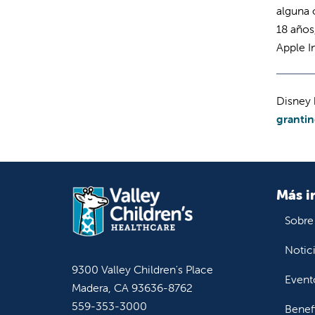
alguna 
18 años
Apple I
Disney 
granti
Más i
Sobre
Notic
9300 Valley Children's Place
Event
Madera, CA 93636-8762
559-353-3000
Benef