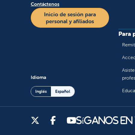
Contáctenos
Inicio de sesión para
personal y afiliados
Para 
Remiti
Accede
Asiste
Idioma
profes
Educa
Inglés
Español
Síganos en X
Síganos en Facebook
Síganos en