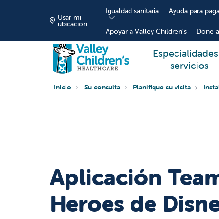
Igualdad sanitaria
Ayuda para paga
Usar mi
ubicación
Apoyar a Valley Children's
Done a
Especialidades
servicios
Inicio
Su consulta
Planifique su visita
Inst
Aplicación Team
Heroes de Disn