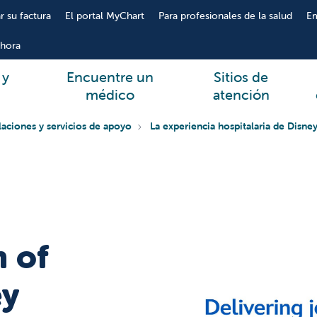
r su factura
El portal MyChart
Para profesionales de la salud
E
hora
 y
Encuentre un
Sitios de
médico
atención
alaciones y servicios de apoyo
La experiencia hospitalaria de Disne
 of
ey