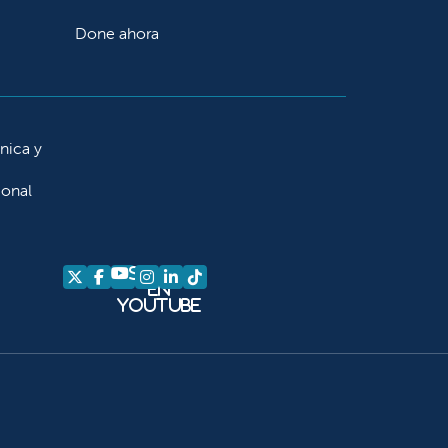
Done ahora
ínica y
ional
Síganos
Síganos en X
Síganos en Facebook
Síganos en Instagram
Síganos en LinkedIn
Síganos en TikTok
en
YouTube
am
kedIn
 TikTok