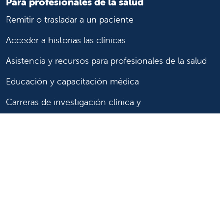
Para profesionales de la salud
Remitir o trasladar a un paciente
Acceder a historias las clínicas
Asistencia y recursos para profesionales de la salud
Educación y capacitación médica
Carreras de investigación clínica y
Comité de Revisión Institucional
Enfermería
Síganos
Síganos en X
Síganos en Facebook
Síganos en Insta
Síganos en Li
Síganos en
en
YouTube