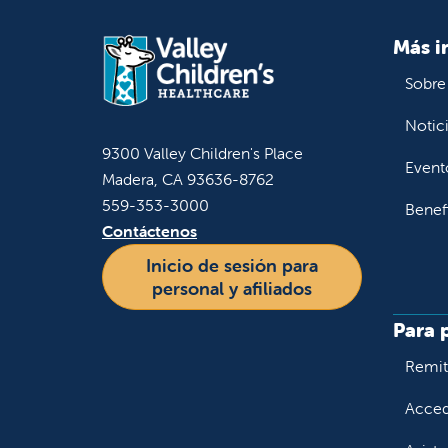
Más i
Sobre
Notic
9300 Valley Children's Place
Event
Madera, CA 93636-8762
559-353-3000
Benef
Contáctenos
Inicio de sesión para
personal y afiliados
Para 
Remiti
Accede