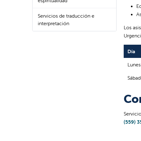
espiritualidad
E
As
Servicios de traducción e
interpretación
Los asi
Urgenci
Día
Lunes
Sábad
Co
Servici
(559) 