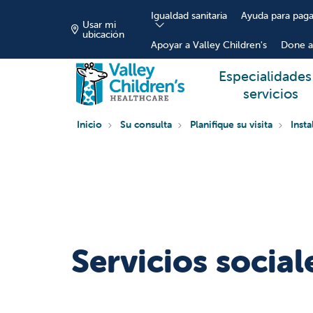
Igualdad sanitaria
Ayuda para paga
Usar mi
ubicación
Apoyar a Valley Children's
Done a
Especialidades
servicios
Inicio
Su consulta
Planifique su visita
Inst
Servicios social