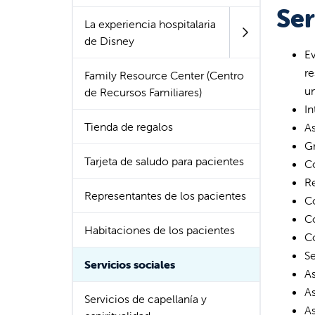
Ser
La experiencia hospitalaria
de Disney
Ev
re
Family Resource Center (Centro
un
de Recursos Familiares)
In
Tienda de regalos
A
G
Tarjeta de saludo para pacientes
Co
Re
Representantes de los pacientes
Co
Co
Habitaciones de los pacientes
Co
S
Servicios sociales
As
As
Servicios de capellanía y
As