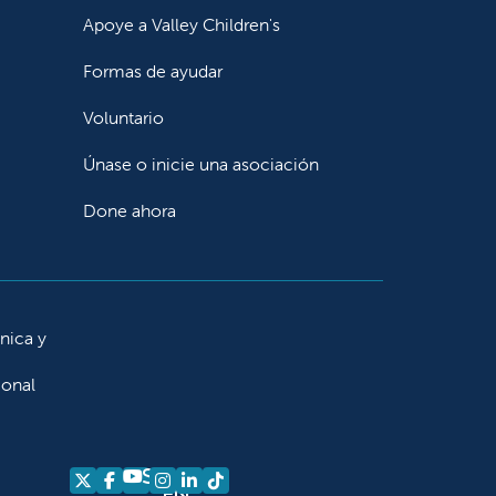
Apoye a Valley Children's
Formas de ayudar
Voluntario
Únase o inicie una asociación
Done ahora
ínica y
ional
Síganos
Síganos en X
Síganos en Facebook
Síganos en Instagram
Síganos en LinkedIn
Síganos en TikTok
en