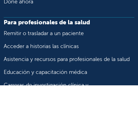
Done ahora
Para profesionales de la salud
Remitir o trasladar a un paciente
Acceder a historias las clínicas
Asistencia y recursos para profesionales de la salud
Educación y capacitación médica
Carreras de investigación clínica y
Comité de Revisión Institucional
Enfermería
Síganos
Síganos en X
Síganos en Facebook
Síganos en Insta
Síganos en Li
Síganos en