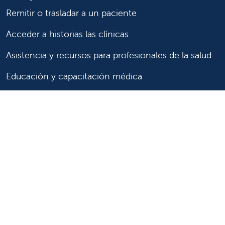
Remitir o trasladar a un paciente
Acceder a historias las clínicas
Asistencia y recursos para profesionales de la salud
Educación y capacitación médica
Carreras de investigación clínica y
Comité de Revisión Institucional
Enfermería
Síganos
Síganos en X
Síganos en Facebook
Síganos en Insta
Síganos en Li
Síganos en
en
YouTube