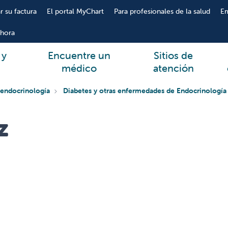
r su factura
El portal MyChart
Para profesionales de la salud
E
hora
 y
Encuentre un
Sitios de
médico
atención
a endocrinología
Diabetes y otras enfermedades de Endocrinología
z