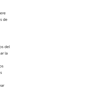
bere
is de
os del
ar la
os
os
ear