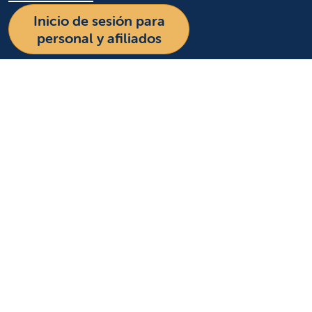
Inicio de sesión para
personal y afiliados
Idioma
Inglés
Español
Más información
Sobre nosotros
Noticias y medios
Eventos
Beneficio comunitario
Para pacientes