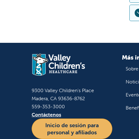
q
d
L
s
L
m
h
c
Más i
e
Sobre
d
Notic
9300 Valley Children's Place
Event
Madera, CA 93636-8762
559-353-3000
Benef
Contáctenos
Inicio de sesión para
personal y afiliados