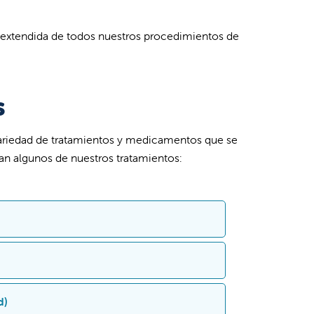
a extendida de todos nuestros procedimientos de
s
 variedad de tratamientos y medicamentos que se
an algunos de nuestros tratamientos:
que un dispositivo transmite impulsos
a RNS® de NeuroPace") es un dispositivo
d)