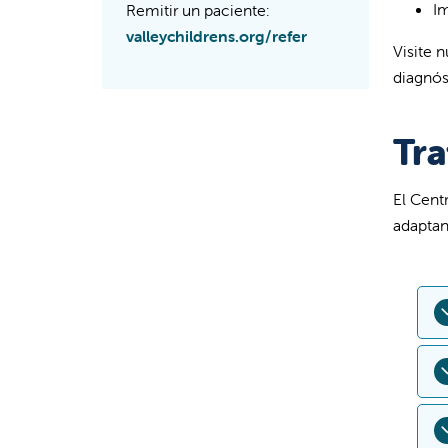
I
Remitir un paciente:
valleychildrens.org/refer
Visite 
diagnós
Tr
El Cent
adaptan
L
e
L