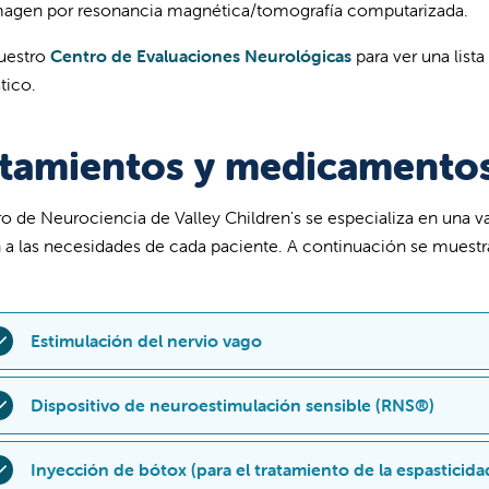
magen por resonancia magnética/tomografía computarizada.
nuestro
Centro de Evaluaciones Neurológicas
para ver una list
tico.
atamientos y medicamento
ro de Neurociencia de Valley Children's se especializa en una
 a las necesidades de cada paciente. A continuación se muestr
Estimulación del nervio vago
a estimulación del nervio vago es un tratamiento médico en el 
Dispositivo de neuroestimulación sensible (RNS®)
léctricos al nervio vago.
a neuroestimulación sensible (también conocida como "sistem
Inyección de bótox (para el tratamiento de la espasticida