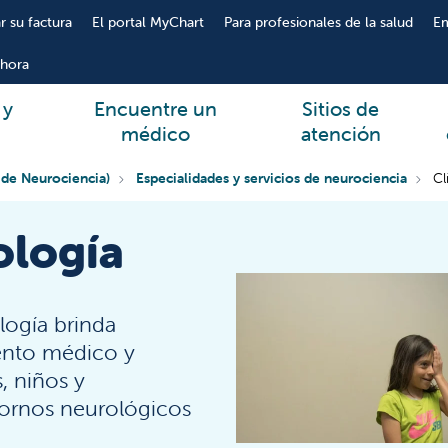
r su factura
El portal MyChart
Para profesionales de la salud
E
hora
 y
Encuentre un
Sitios de
médico
atención
 de Neurociencia)
Especialidades y servicios de neurociencia
Cl
ología
ogía brinda
iento médico y
, niños y
tornos neurológicos