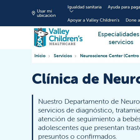
Igualdad sanitaria
Ayuda para paga
Usar mi
ubicación
Apoyar a Valley Children's
Done a
Especialidades
servicios
Inicio
Servicios
Neuroscience Center (Centro
Clínica de Neur
Nuestro Departamento de Neurol
servicios de diagnóstico, tratam
atención de seguimiento a bebés
adolescentes que presentan tras
presuntos o confirmados.