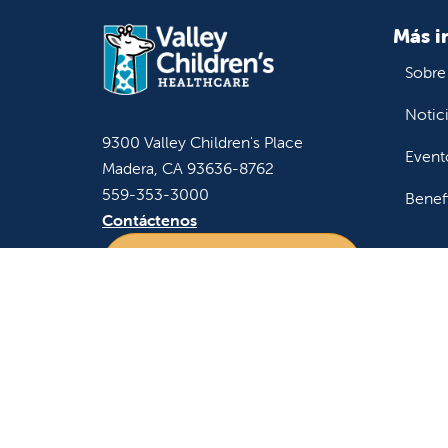
Más i
Sobre
Notic
9300 Valley Children's Place
Event
Madera, CA 93636-8762
559-353-3000
Benef
Contáctenos
Inicio de sesión para
personal y afiliados
Para 
Remiti
Accede
Asiste