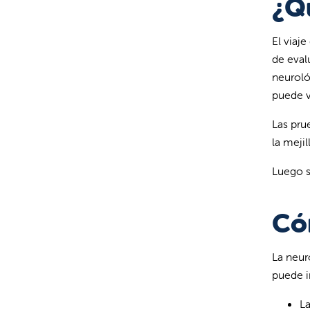
¿Q
El viaj
de eval
neuroló
puede v
Las pru
la meji
Luego s
Có
La neur
puede i
L