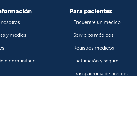
nformación
Para pacientes
 nosotros
Encuentre un médico
ias y medios
Servicios médicos
os
Registros médicos
icio comunitario
Facturación y seguro
Transparencia de precios
Ayuda para pagar la factura
profesionales de la salud
r o trasladar a un paciente
Carreras de investigación cl
r a historias las clínicas
Comité de Revisión Instituc
ncia y recursos para
Enfermería