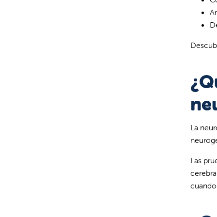
An
De
Descubr
¿Q
ne
La neur
neuroge
Las pru
cerebra
cuando 