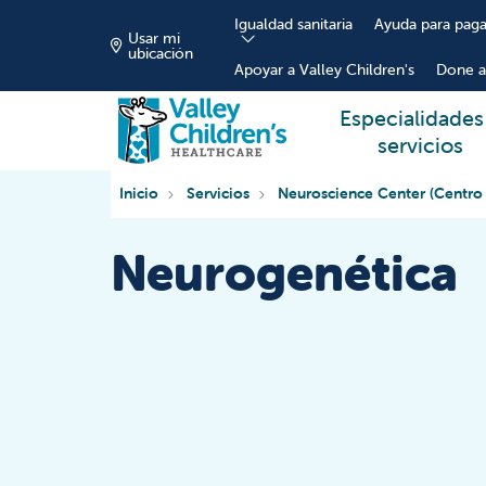
Igualdad sanitaria
Ayuda para paga
Usar mi
ubicación
Apoyar a Valley Children's
Done a
Especialidades
servicios
Inicio
Servicios
Neuroscience Center (Centro
Neurogenética