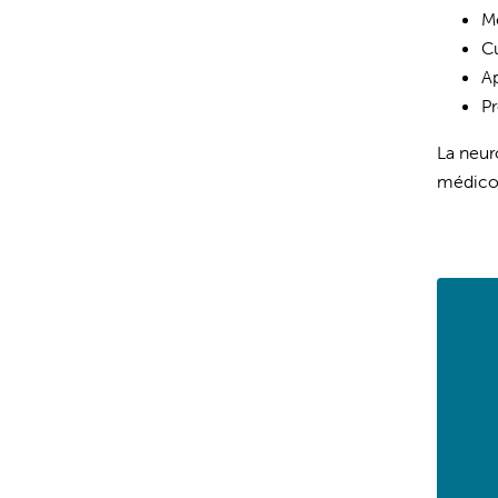
M
Cu
Ap
Pr
La neur
médicos