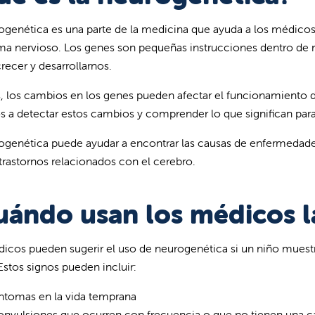
ogenética es una parte de la medicina que ayuda a los médicos
ema nervioso. Los genes son pequeñas instrucciones dentro de
ecer y desarrollarnos.
, los cambios en los genes pueden afectar el funcionamiento d
 a detectar estos cambios y comprender lo que significan para 
ogenética puede ayudar a encontrar las causas de enfermedade
 trastornos relacionados con el cerebro.
uándo usan los médicos l
icos pueden sugerir el uso de neurogenética si un niño muestr
Estos signos pueden incluir:
ntomas en la vida temprana
nvulsiones que ocurren con frecuencia o que no tienen una ca