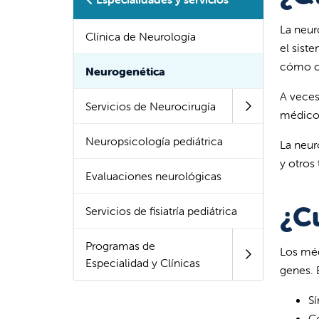
La neur
Clínica de Neurología
el sist
cómo cr
Neurogenética
A veces
Servicios de Neurocirugía
médicos
Neuropsicología pediátrica
La neur
y otros
Evaluaciones neurológicas
¿C
Servicios de fisiatría pediátrica
Programas de
Los méd
Especialidad y Clínicas
genes. 
Sí
Co