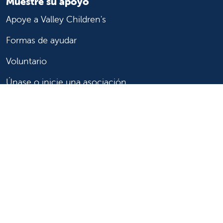
Muestre su apoyo
Apoye a Valley Children's
Formas de ayudar
Voluntario
Únase o inicie una asociación
Done ahora
Para profesionales de la salud
Remitir o trasladar a un paciente
Acceder a historias las clínicas
Asistencia y recursos para profesionales de la salud
Educación y capacitación médica