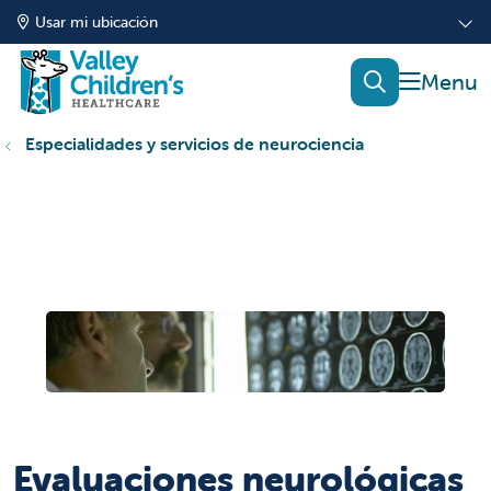
Usar mi ubicación
mostrar
buscar
Especialidades y servicios de neurociencia
Evaluaciones neurológicas