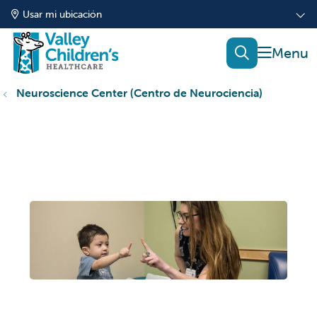
Usar mi ubicación
mostrar
buscar
Neuroscience Center (Centro de Neurociencia)