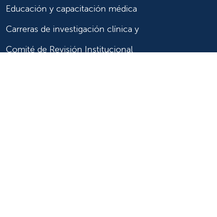
Educación y capacitación médica
Carreras de investigación clínica y
Comité de Revisión Institucional
Enfermería
Síganos
Síganos en X
Síganos en Facebook
Síganos en Insta
Síganos en Li
Síganos en
en
YouTube
Síganos en X
Síganos en Facebook
Síganos en
YouTube
Síganos en Instagram
Síganos en LinkedIn
Síganos en TikTok