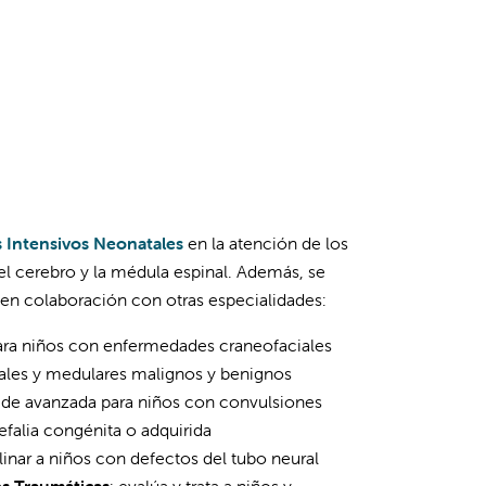
 Intensivos Neonatales
en la atención de los
 cerebro y la médula espinal. Además, se
 en colaboración con otras especialidades:
para niños con enfermedades craneofaciales
rales y medulares malignos y benignos
o de avanzada para niños con convulsiones
efalia congénita o adquirida
linar a niños con defectos del tubo neural
s Traumáticas
: evalúa y trata a niños y