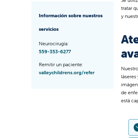
tratar 
Información sobre nuestros
y nuest
servicios
At
Neurocirugía:
av
559-353-6277
Remitir un paciente:
Nuestro
valleychildrens.org/refer
láseres
imágene
de enfe
está ca