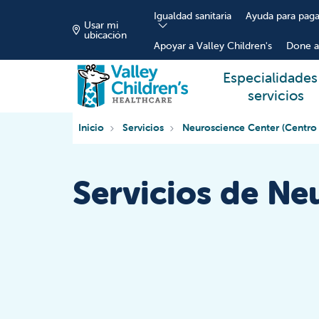
Igualdad sanitaria
Ayuda para paga
Usar mi
ubicación
Apoyar a Valley Children's
Done a
Especialidades
servicios
Inicio
Servicios
Neuroscience Center (Centro
Servicios de Ne