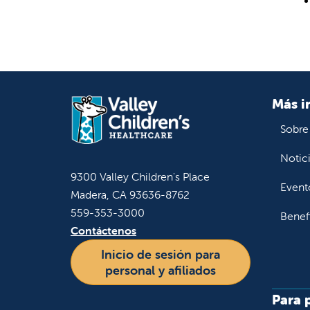
Más i
Sobre
Notic
9300 Valley Children's Place
Event
Madera, CA 93636-8762
559-353-3000
Benef
Contáctenos
Inicio de sesión para
personal y afiliados
Para 