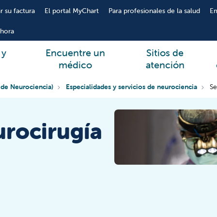
r su factura
El portal MyChart
Para profesionales de la salud
E
hora
 y
Encuentre un
Sitios de
médico
atención
 de Neurociencia)
Especialidades y servicios de neurociencia
Se
urocirugía