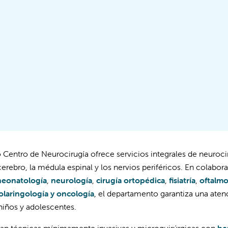
 Centro de Neurocirugía ofrece servicios integrales de neuroci
cerebro, la médula espinal y los nervios periféricos. En colabor
neonatología
,
neurología
,
cirugía ortopédica
,
fisiatría
,
oftalmo
olaringología y
oncología
, el departamento garantiza una aten
niños y adolescentes.
izan técnicas mínimamente invasivas y microquirúrgicas con
he