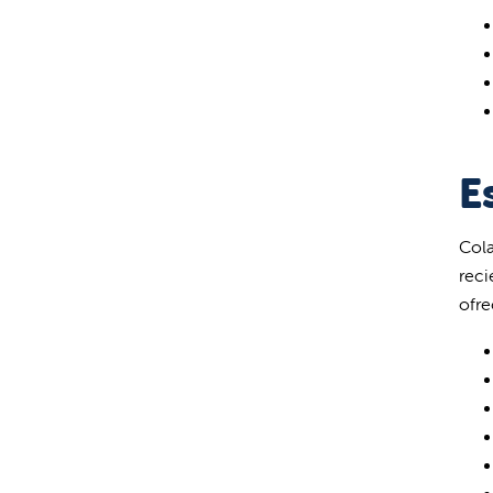
E
Col
reci
ofre