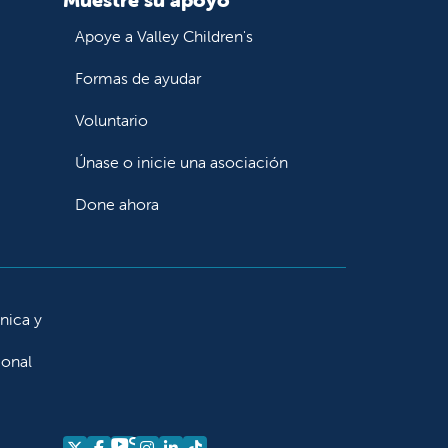
Apoye a Valley Children's
Formas de ayudar
Voluntario
Únase o inicie una asociación
Done ahora
ínica y
ional
Síganos
Síganos en X
Síganos en Facebook
Síganos en Instagram
Síganos en LinkedIn
Síganos en TikTok