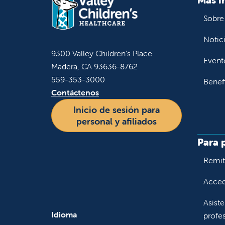
Sobre
Notic
9300 Valley Children's Place
Event
Madera, CA 93636-8762
559-353-3000
Benef
Contáctenos
Inicio de sesión para
personal y afiliados
Para 
Remiti
Accede
Asiste
Idioma
profes