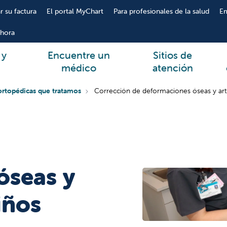
r su factura
El portal MyChart
Para profesionales de la salud
E
hora
 y
Encuentre un
Sitios de
médico
atención
rtopédicas que tratamos
Corrección de deformaciones óseas y arti
óseas y
iños