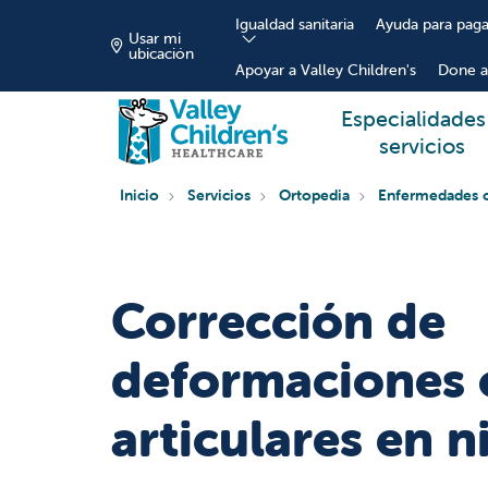
Igualdad sanitaria
Ayuda para paga
Usar mi
ubicación
Apoyar a Valley Children's
Done a
Especialidades
servicios
Inicio
Servicios
Ortopedia
Enfermedades o
Corrección de
deformaciones 
articulares en n