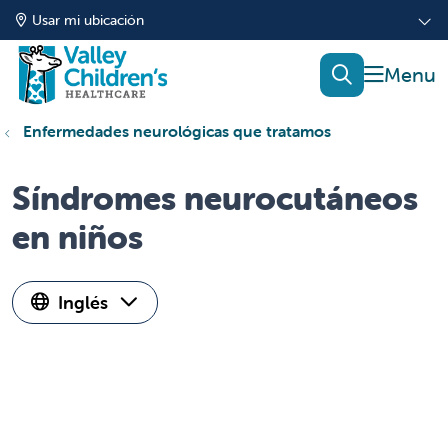
Usar mi ubicación
mostrar
buscar
Enfermedades neurológicas que tratamos
Síndromes neurocutáneos
en niños
Inglés