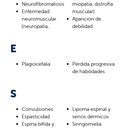
Neurofibromatosis
miopatía, distrofia
Enfermedad
muscular)
neuromuscular
Aparición de
(neuropatía,
debilidad
E
Plagiocefalia
Pérdida progresiva
de habilidades
S
Convulsiones
Lipoma espinal y
Espasticidad
senos dérmicos
Espina bífida y
Siringomielia