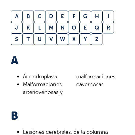
A
B
C
D
E
F
G
H
I
J
K
L
M
N
O
E
Q
R
S
T
U
V
W
X
Y
Z
A
Acondroplasia
malformaciones
Malformaciones
cavernosas
arteriovenosas y
B
Lesiones cerebrales, de la columna