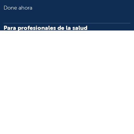
Done ahora
Para profesionales de la salud
Remitir o trasladar a un paciente
Acceder a historias las clínicas
Asistencia y recursos para profesionales de la salud
Educación y capacitación médica
Carreras de investigación clínica y
Comité de Revisión Institucional
Enfermería
Síganos