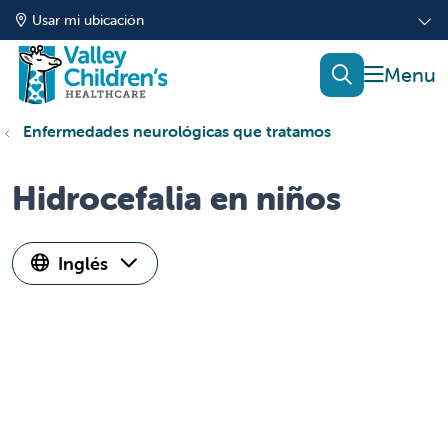
Usar mi ubicación
mostrar
buscar
Enfermedades neurológicas que tratamos
Hidrocefalia en niños
Inglés