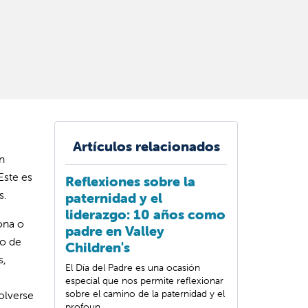
Artículos relacionados
n
Este es
Reflexiones sobre la
s.
paternidad y el
liderazgo: 10 años como
ona o
padre en Valley
io de
Children's
s,
El Día del Padre es una ocasión
especial que nos permite reflexionar
sobre el camino de la paternidad y el
olverse
profoun...