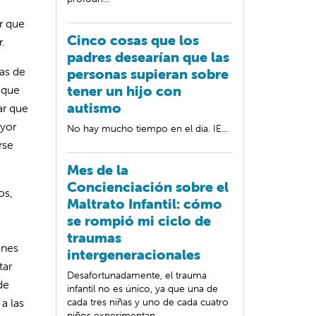
r que
Cinco cosas que los
r.
padres desearían que las
as de
personas supieran sobre
tener un hijo con
 que
autismo
ar que
ayor
No hay mucho tiempo en el día. IE...
rse
Mes de la
Concienciación sobre el
os,
Maltrato Infantil: cómo
se rompió mi ciclo de
traumas
ones
intergeneracionales
tar
Desafortunadamente, el trauma
de
infantil no es único, ya que una de
a las
cada tres niñas y uno de cada cuatro
niños experimentan ...