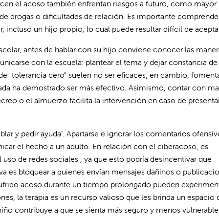
ercen el acoso también enfrentan riesgos a futuro, como mayor
de drogas o dificultades de relación. Es importante comprende
incluso un hijo propio, lo cual puede resultar difícil de acepta
olar, antes de hablar con su hijo conviene conocer las maner
unicarse con la escuela: plantear el tema y dejar constancia de
s de "tolerancia cero" suelen no ser eficaces; en cambio, foment
ctada ha demostrado ser más efectivo. Asimismo, contar con m
eo o el almuerzo facilita la intervención en caso de presenta
lar y pedir ayuda". Apartarse e ignorar los comentarios ofensiv
icar el hecho a un adulto. En relación con el ciberacoso, es
 el uso de redes sociales , ya que esto podría desincentivar que
tiva es bloquear a quienes envían mensajes dañinos o publicaci
 sufrido acoso durante un tiempo prolongado pueden experimen
ones, la terapia es un recurso valioso que les brinda un espacio 
niño contribuye a que se sienta más seguro y menos vulnerable 