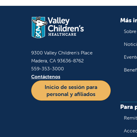
Más i
Sobre
Notic
9300 Valley Children's Place
Event
Madera, CA 93636-8762
559-353-3000
Benef
Contáctenos
Inicio de sesión para
personal y afiliados
Para 
Remiti
Accede