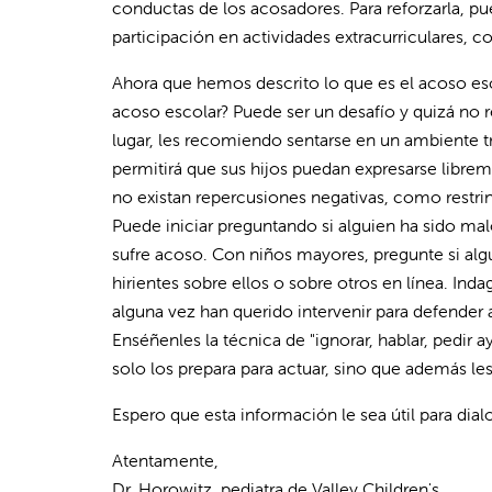
conductas de los acosadores. Para reforzarla, pue
participación en actividades extracurriculares, 
Ahora que hemos descrito lo que es el acoso esco
acoso escolar? Puede ser un desafío y quizá no re
lugar, les recomiendo sentarse en un ambiente tr
permitirá que sus hijos puedan expresarse librem
no existan repercusiones negativas, como restrin
Puede iniciar preguntando si alguien ha sido ma
sufre acoso. Con niños mayores, pregunte si al
hirientes sobre ellos o sobre otros en línea. In
alguna vez han querido intervenir para defender
Enséñenles la técnica de "ignorar, hablar, pedir 
solo los prepara para actuar, sino que además le
Espero que esta información le sea útil para dial
Atentamente,
Dr. Horowitz, pediatra de Valley Children's