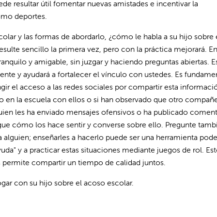
de resultar útil fomentar nuevas amistades e incentivar la
como deportes.
lar y las formas de abordarlo, ¿cómo le habla a su hijo sobre 
sulte sencillo la primera vez, pero con la práctica mejorará. E
anquilo y amigable, sin juzgar y haciendo preguntas abiertas. E
ente y ayudará a fortalecer el vínculo con ustedes. Es fundame
gir el acceso a las redes sociales por compartir esta informaci
lo en la escuela con ellos o si han observado que otro compañ
guien les ha enviado mensajes ofensivos o ha publicado coment
dague cómo los hace sentir y converse sobre ello. Pregunte tambi
 a alguien; enseñarles a hacerlo puede ser una herramienta pode
ayuda" y a practicar estas situaciones mediante juegos de rol. Es
s permite compartir un tiempo de calidad juntos.
ogar con su hijo sobre el acoso escolar.