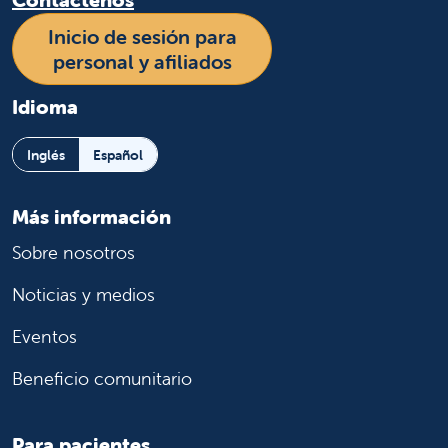
comunicarse con su plan para obtener
Inicio de sesión para
respuestas a preguntas sobre su cobertura
personal y afiliados
de seguro y su acceso a proveedores
médicos. Comuníquese con Cigna
Idioma
llamando al número de teléfono que figura
en el reverso de su tarjeta del seguro.
Inglés
Español
Comuníquese con su PCP o con Cigna
para obtener remisiones dentro de la
Más información
red.
En caso de que el paciente no sea
elegible para la continuidad de cuidados,
Sobre nosotros
comuníquese con su médico de atención
Noticias y medios
primaria o con Cigna para solicitar una
remisión dentro de la red de Cigna.
Eventos
En caso de emergencia, consulte al
Beneficio comunitario
Departamento de Urgencias.
Los
pacientes siempre tendrán acceso a los
servicios de emergencia del Valley
Para pacientes