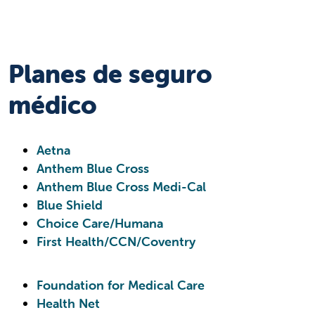
A partir del 15 de agosto de 2023, Valley
Children's Hospital ya no forma parte de la red
de Cigna.
Planes de seguro
Valley Children's Hospital estuvo trabajando
médico
durante varios meses para renovar el contrato
de seguro con Cigna. Lamentablemente, no
pudimos llegar a un acuerdo. Como
Aetna
consecuencia, a partir del 15 de agosto de
Anthem Blue Cross
2023, Valley Children's no podrá prestar
Anthem Blue Cross Medi-Cal
servicios contratados a pacientes de Cigna en
Blue Shield
los siguientes sitios de atención:
Choice Care/Humana
First Health/CCN/Coventry
Valley Children's Hospital en Madera
Charlie Mitchell Children's Center en
Madera
Foundation for Medical Care
Olivewood Specialty Care Center en
Health Net