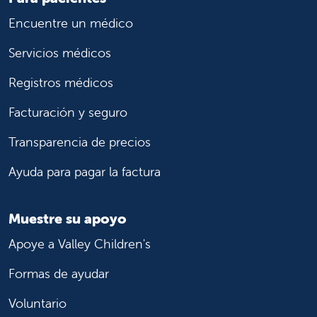
Children's Hospital, independientemente
Encuentre un médico
de la cobertura del seguro. Si su hijo tiene
una emergencia médica, llévelo al
Servicios médicos
Departamento de Urgencias más cercano
o llame al 911.
Registros médicos
Facturación y seguro
Gracias por su apoyo durante este período de
transición. Si tiene alguna pregunta, llámenos
Transparencia de precios
de lunes a viernes entre las 8 a.m. y las 5 p.m.
al
559-353-7028
o envíenos un correo
Ayuda para pagar la factura
electrónico a
ContactUs@valleychildrens.org
.
Muestre su apoyo
Apoye a Valley Children's
Formas de ayudar
Voluntario